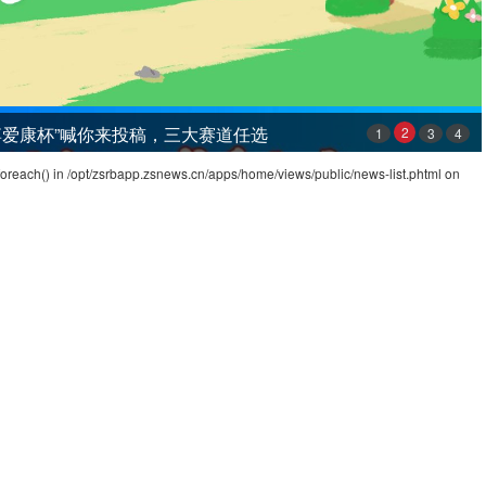
博爱康杯”喊你来投稿，三大赛道任选
2
1
3
4
foreach() in
/opt/zsrbapp.zsnews.cn/apps/home/views/public/news-list.phtml
on