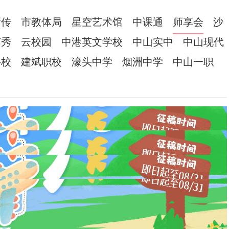
新传
市教体局
星空艺术馆
中课通
师享会
沙
艺秀
云校园
中港英文学校
中山实中
中山现代
科校
建斌职校
濠头中学
烟洲中学
中山一职