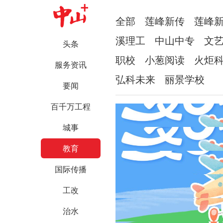
全部
莲峰新传
莲峰
溪理工
中山中专
文
头条
职校
小葱阅读
火炬
服务资讯
弘科未来
丽景学校
要闻
百千万工程
城事
教育
国际传播
工改
治水