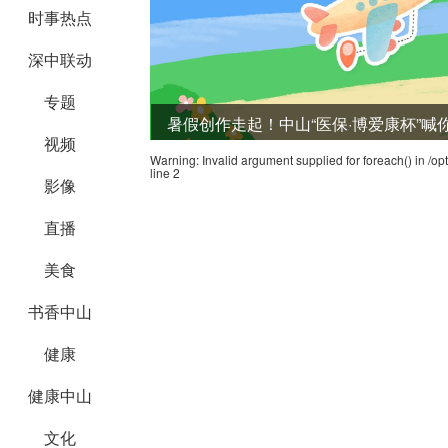
时事热点
深中联动
专题
暑假创作走起！中山“医保·博爱康杯”
视频
Warning
: Invalid argument supplied for foreach() in
/op
line
2
影像
直播
美食
书香中山
健康
健康中山
文化