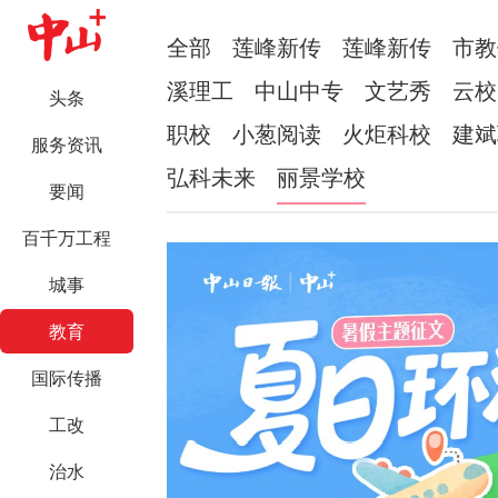
全部
莲峰新传
莲峰新传
市教
溪理工
中山中专
文艺秀
云校
头条
职校
小葱阅读
火炬科校
建斌
服务资讯
弘科未来
丽景学校
要闻
百千万工程
城事
教育
国际传播
工改
治水