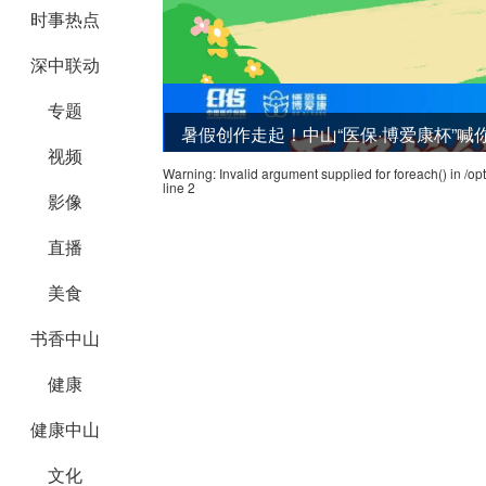
时事热点
深中联动
专题
暑假创作走起！中山“医保·博爱康杯”
视频
Warning
: Invalid argument supplied for foreach() in
/op
line
2
影像
直播
美食
书香中山
健康
健康中山
文化