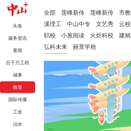
全部
莲峰新传
莲峰新传
市教
溪理工
中山中专
文艺秀
云校
头条
职校
小葱阅读
火炬科校
建斌
服务资讯
弘科未来
丽景学校
要闻
百千万工程
城事
教育
国际传播
工改
治水