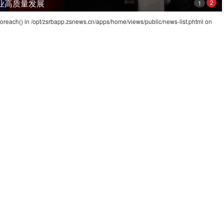
业高质量发展
2
1
foreach() in
/opt/zsrbapp.zsnews.cn/apps/home/views/public/news-list.phtml
on