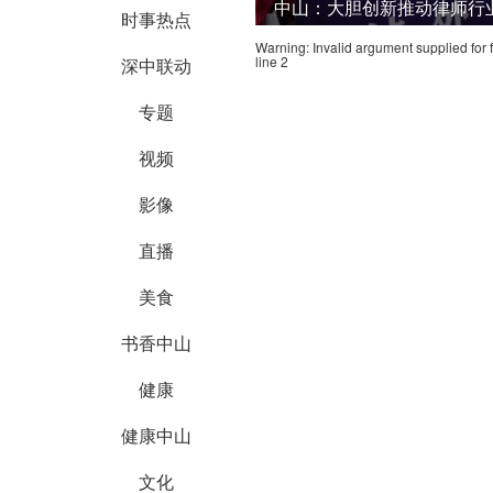
中山：大胆创新推动律师行
时事热点
Warning
: Invalid argument supplied for 
line
2
深中联动
专题
视频
影像
直播
美食
书香中山
健康
健康中山
文化