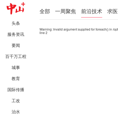
全部
一周聚焦
前沿技术
求医
头条
Warning
: Invalid argument supplied for foreach() in
/op
line
2
服务资讯
要闻
百千万工程
城事
教育
国际传播
工改
治水