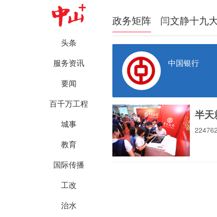
政务矩阵
闫文静十九
头条
中国银行
服务资讯
要闻
百千万工程
半天
城事
2247
教育
国际传播
工改
治水