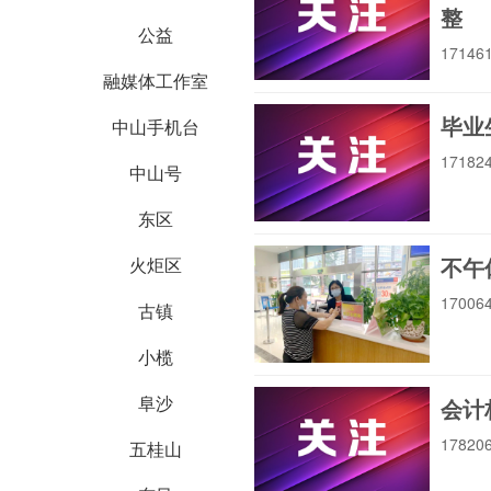
整
公益
1714
融媒体工作室
毕业
中山手机台
1718
中山号
东区
不午
火炬区
1700
古镇
小榄
阜沙
会计
1782
五桂山