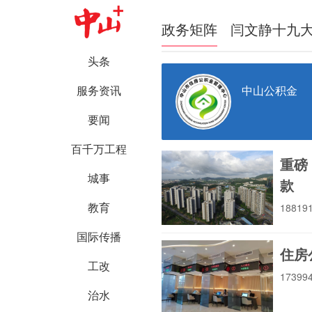
政务矩阵
闫文静十九
头条
中山公积金
服务资讯
要闻
百千万工程
重磅
城事
款
教育
1881
国际传播
住房
工改
1739
治水