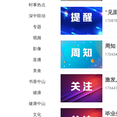
时事热点
“见
深中联动
1728
专题
视频
周知
影像
1724
直播
美食
激发
书香中山
1734
健康
健康中山
毕业
文化