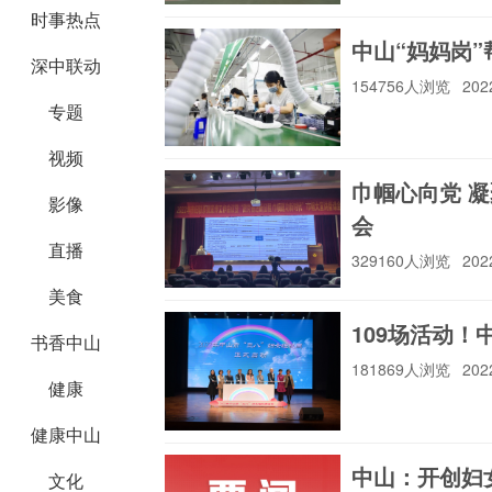
时事热点
中山“妈妈岗
深中联动
154756人浏览
202
专题
视频
巾帼心向党 
影像
会
直播
329160人浏览
202
美食
109场活动！
书香中山
181869人浏览
202
健康
健康中山
中山：开创妇
文化