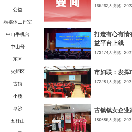
165262人浏览
202
公益
融媒体工作室
打造有心有情
中山手机台
益平台上线
中山号
173474人浏览
202
东区
市妇联：发挥
火炬区
172281人浏览
202
古镇
小榄
阜沙
古镇镇女企业
180685人浏览
202
五桂山