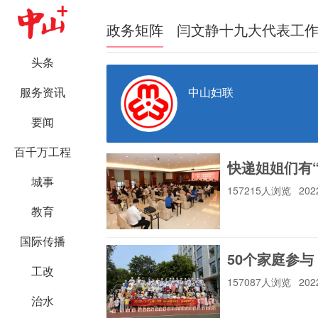
政务矩阵
闫文静十九大代表工
头条
中山妇联
服务资讯
要闻
百千万工程
快递姐姐们有
城事
157215人浏览
202
教育
国际传播
50个家庭参
工改
157087人浏览
202
治水