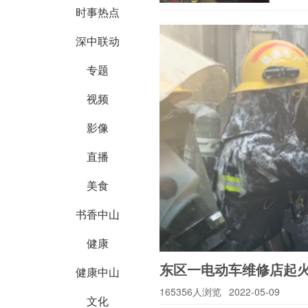
时事热点
深中联动
专题
视频
影像
直播
美食
书香中山
健康
东区一电动车维修店起
健康中山
165356人浏览
2022-05-09
文化