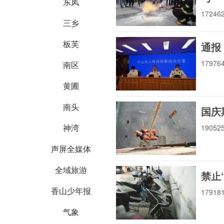
东凤
1724
三乡
板芙
通报
1797
南区
黄圃
南头
国庆
神湾
1905
声屏全媒体
全域旅游
禁止
香山少年报
1791
气象