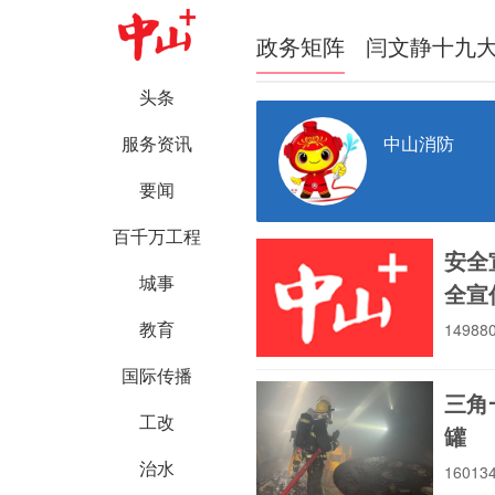
政务矩阵
闫文静十九
头条
中山消防
服务资讯
要闻
百千万工程
安全
城事
全宣
教育
1498
国际传播
三角
工改
罐
治水
1601