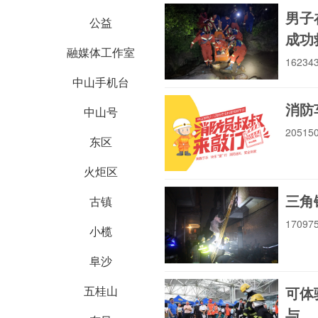
男子
公益
成功
融媒体工作室
1623
中山手机台
消防
中山号
2051
东区
火炬区
三角
古镇
1709
小榄
阜沙
可体
五桂山
与