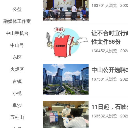
163701人浏览
202
公益
融媒体工作室
让不合时宜行
中山手机台
性文件56份
中山号
160452人浏览
202
东区
中山公开选聘
火炬区
167581人浏览
202
古镇
小榄
阜沙
11日起，石
163532人浏览
202
五桂山