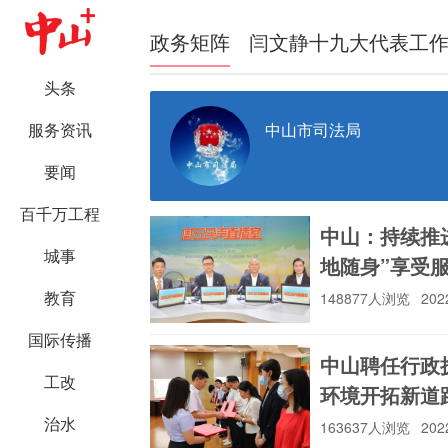
政务矩阵
闫文静十九大代表工
头条
中山市司法局
服务资讯
要闻
百千万工程
中山：持续推
城事
地随身”享受
教育
148877人浏览
202
国际传播
中山聘任行政
工改
环境开拓新道
治水
163637人浏览
202