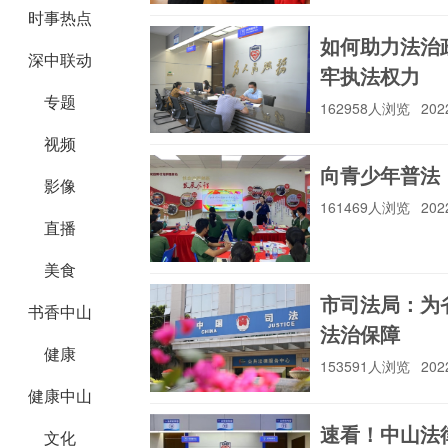
时事热点
如何助力法治
深中联动
牢执法权力
专题
162958人浏览
202
视频
向青少年普法
影像
161469人浏览
202
直播
美食
市司法局：为
书香中山
法治保障
健康
153591人浏览
202
健康中山
速看！中山法
文化