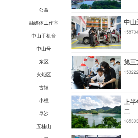
公益
中山
融媒体工作室
1587
中山手机台
中山号
第三
东区
1532
火炬区
古镇
小榄
上半
二
阜沙
1653
五桂山