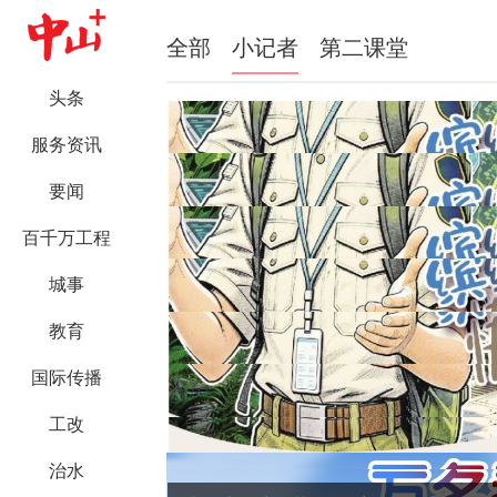
全部
小记者
第二课堂
头条
服务资讯
要闻
百千万工程
城事
教育
国际传播
工改
治水