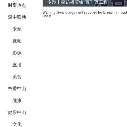
专题丨探访板芙镇“百千万工程”
时事热点
Warning
: Invalid argument supplied for foreach() in
/op
line
2
深中联动
专题
视频
影像
直播
美食
书香中山
健康
健康中山
文化