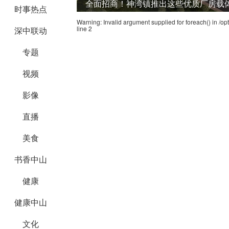
全面招商！神湾镇推出这些优质厂房载
时事热点
Warning
: Invalid argument supplied for foreach() in
/op
line
2
深中联动
专题
视频
影像
直播
美食
书香中山
健康
健康中山
文化