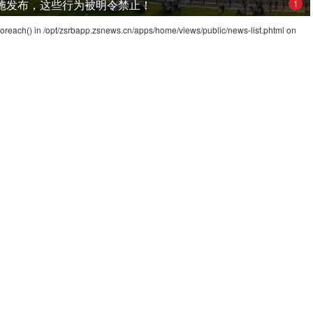
施发布，这些行为被明令禁止！
1
foreach() in
/opt/zsrbapp.zsnews.cn/apps/home/views/public/news-list.phtml
on