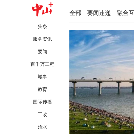
全部
要闻速递
融合
头条
服务资讯
要闻
百千万工程
城事
教育
国际传播
工改
治水