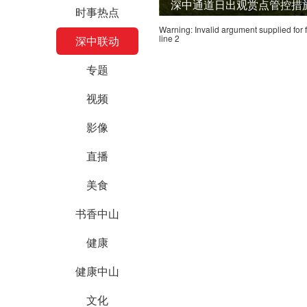
深中通道日出观赏点管控措
时事热点
Warning
: Invalid argument supplied for 
line
2
深中联动
专题
视频
影像
直播
美食
书香中山
健康
健康中山
文化