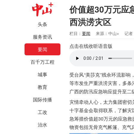
价值超30万元应
西洪涝灾区
头条
栏目：
要闻
来源：中山+
记者
服务资讯
点击在线收听语音版
要闻
百千万工程
城事
受台风“美莎克”残余环流影
等市发生严重洪涝灾害，多条
教育
广西的防汛应急响应提升至二
国际传播
灾情牵动人心，太力集团密切
十字基金会取得联系，了解灾
工改
急筹措价值超30万元的应急救
治水
物资包括无骨充气帐篷、充气