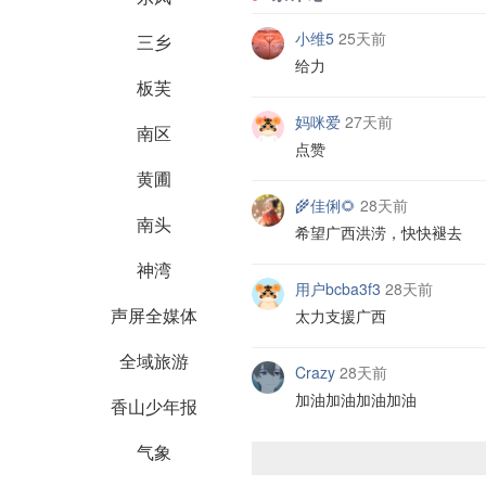
小维5
25天前
三乡
给力
板芙
妈咪爱
27天前
南区
点赞
黄圃
🌾佳俐🌻
28天前
南头
希望广西洪涝，快快褪去
神湾
用户bcba3f3
28天前
声屏全媒体
太力支援广西
全域旅游
Crazy
28天前
加油加油加油加油
香山少年报
气象