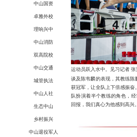
中山国资
卓雅外校
理响兴中
中山消防
双高院校
中山交通
运动员跃入水中。见习记者 张
谈及陈韦麟的表现，其教练陈
城管执法
获冠军，让全队上下倍感振奋
中山人社
队扮演着半个教练的角色，经
回报，我们真心为他感到高兴
生态中山
乡村振兴
中山退役军人