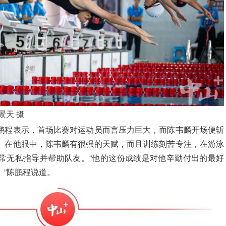
景天 摄
鹏程表示，首场比赛对运动员而言压力巨大，而陈韦麟开场便斩
。在他眼中，陈韦麟有很强的天赋，而且训练刻苦专注，在游泳
常无私指导并帮助队友。“他的这份成绩是对他辛勤付出的最好
。”陈鹏程说道。