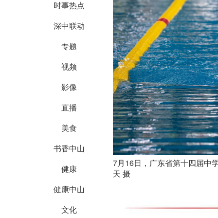
时事热点
深中联动
专题
视频
影像
直播
美食
书香中山
7月16日，广东省第十四届中
健康
天 摄
健康中山
文化