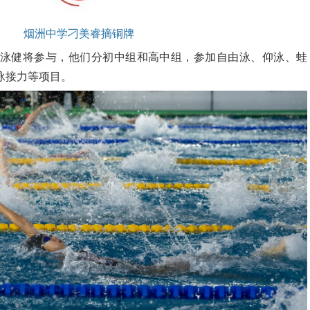
烟洲中学刁美睿摘铜牌
游泳健将参与，他们分初中组和高中组，参加自由泳、仰泳、蛙
泳接力等项目。