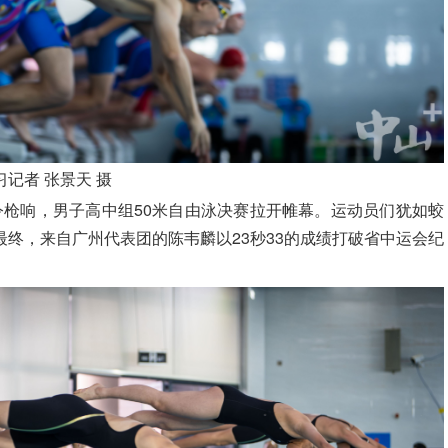
记者 张景天 摄
令枪响，男子高中组50米自由泳决赛拉开帷幕。运动员们犹如蛟
终，来自广州代表团的陈韦麟以23秒33的成绩打破省中运会
纪