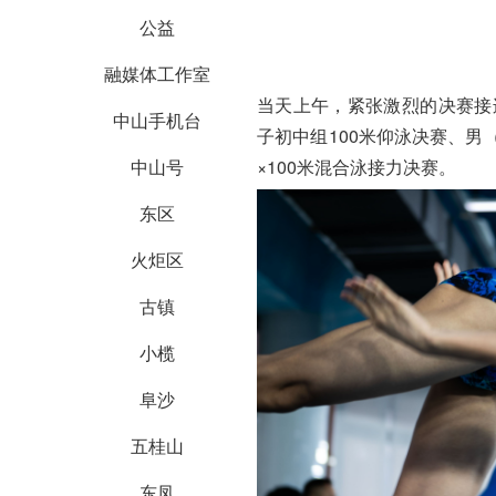
公益
融媒体工作室
当天上午，紧张激烈的决赛接
中山手机台
子初中组100米仰泳决赛、男
×100米混合泳接力决赛。
中山号
东区
火炬区
古镇
小榄
阜沙
五桂山
东凤