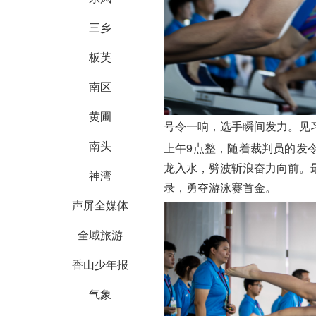
三乡
板芙
南区
黄圃
号令一响，选手瞬间发力。见习
南头
上午9点整，随着裁判员的发
龙入水，劈波斩浪奋力向前。最
神湾
录
，勇夺游泳赛首金。
声屏全媒体
全域旅游
香山少年报
气象