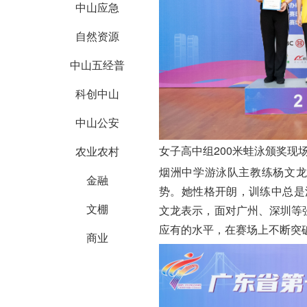
中山应急
自然资源
中山五经普
科创中山
中山公安
女子高中组200米蛙泳颁奖现场
农业农村
烟洲中学游泳队主教练杨文龙
金融
势。她性格开朗，训练中总是
文棚
文龙表示，面对广州、深圳等
应有的水平，在赛场上不断突
商业