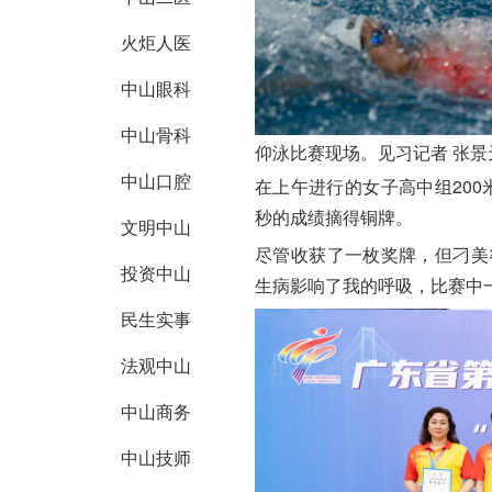
火炬人医
中山眼科
中山骨科
仰泳比赛现场。见习记者 张景
中山口腔
在上午进行的女子高中组200
秒的成绩摘得铜牌。
文明中山
尽管收获了一枚奖牌，但刁美
投资中山
生病影响了我的呼吸，比赛中
民生实事
法观中山
中山商务
中山技师