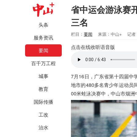
省中运会游泳赛开
三名
头条
栏目：
要闻
来源：中山+
记者
服务资讯
点击在线收听语音版
要闻
百千万工程
城事
7月16日，广东省第十四届中
地市的480多名青少年运动员
教育
00米蛙泳决赛中，中山市烟
国际传播
工改
治水