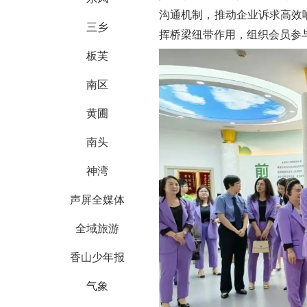
沟通机制，推动企业诉求高效
三乡
挥桥梁纽带作用，组织会员参
板芙
南区
黄圃
南头
神湾
声屏全媒体
全域旅游
香山少年报
气象