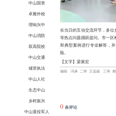
中山国资
卓雅外校
理响兴中
在
当日的
互动交流环节，多位
中山消防
等热点问题踊跃提问。市一区
和典型案例进行专业解答，并
双高院校
险。
中山交通
【文字】梁展宏
城管执法
编辑 冯淋 二审 王远扬 三审 
中山人社
生态中山
乡村振兴
0
条评论
中山退役军人