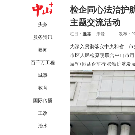
检企同心法治护
主题交流活动
头条
栏目：
推荐
来源：
发布：202
服务资讯
为深入贯彻落实中央和省、市
要闻
市区人民检察院联合中山市司
百千万工程
展“巾帼益企前行 检察护航发
城事
教育
国际传播
工改
治水