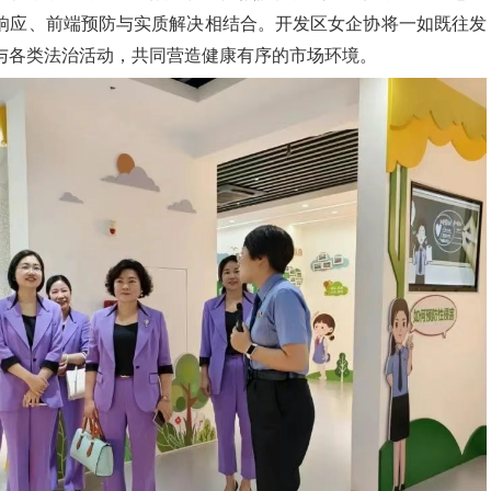
响应、前端预防与实质解决相结合。
开发区女企协
将
一如既往
发
与各类法治活动，共同营造健康有序的市场环境。