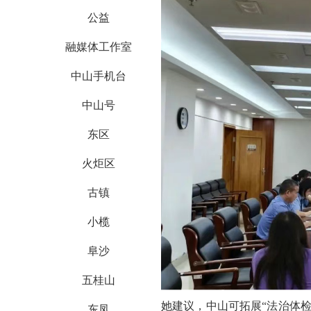
公益
融媒体工作室
中山手机台
中山号
东区
火炬区
古镇
小榄
阜沙
五桂山
她建议，中山可
拓展
“法治体
东凤