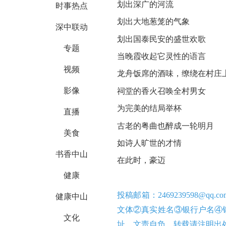
划出深广的河流
时事热点
划出大地葱笼的气象
深中联动
划出国泰民安的盛世欢歌
专题
当晚霞收起它灵性的语言
视频
龙舟饭席的酒味，缭绕在村庄
影像
祠堂的香火召唤全村男女
为完美的结局举杯
直播
古老的粤曲也醉成一轮明月
美食
如诗人旷世的才情
书香中山
在此时，豪迈
健康
健康中山
投稿邮箱：
2469239598@qq.c
文体②真实姓名③银行户名④
文化
址。文责自负。转载请注明出