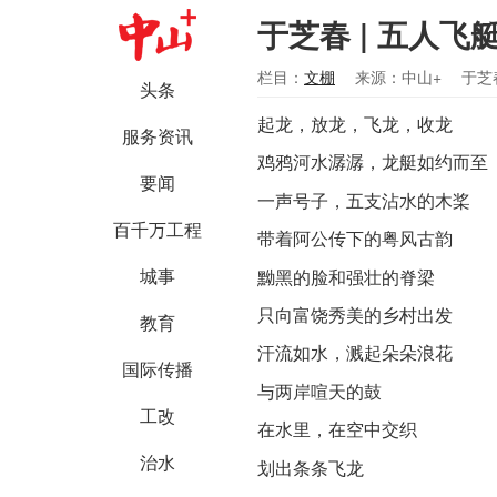
于芝春 | 五人飞
栏目：
文棚
来源：中山+
于芝
头条
起龙，放龙，飞龙，收龙
服务资讯
鸡鸦河水潺潺，龙艇如约而至
要闻
一声号子，五支沾水的木桨
百千万工程
带着阿公传下的粤风古韵
城事
黝黑的脸和强壮的脊梁
只向富饶秀美的乡村出发
教育
汗流如水，溅起朵朵浪花
国际传播
与两岸喧天的鼓
工改
在水里，在空中交织
治水
划出条条飞龙