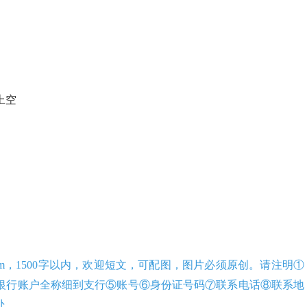
上空
om，1
5
00字以内，欢迎短文，可配图，图片必须原创。请注明①
银行账户全称细到支行⑤账号⑥身份证号码⑦联系电话⑧联系地
处。