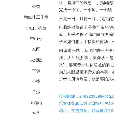
忆，脑海中的设想，手指间的
公益
完成一个字、一个词、一句话
融媒体工作室
日复一日，月复一月，我真的
电脑绝对算得上是我至亲的“
中山手机台
感，几乎占据了我时间与快乐
中山号
子里如何想，手指就如何动，
东区
回望这一路，从“啪”的一声
浅。人生很多事，就像学五笔
火炬区
忆”，那些曾经让你尴尬的软
古镇
为别人眼里毫不费力的本事。
思考；所谓热爱，就是哪怕只
小榄
阜沙
投稿邮箱：2469239598@
五桂山
①文体②真实姓名③银行户名
地址。文责自负。转载请注明
东凤