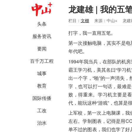
龙建雄 | 我的五
栏目：
文棚
来源：中山+
龙建
头条
打字，我一直用五笔。
服务资讯
第一次接触电脑，其实不是电
要闻
年代吧。
百千万工程
1994年我当兵，在部队的机
霸王学习机，美其名曰“学习机
城事
出一个字，“啪”的一声消失，
教育
字，也可以打一句话，最难是
败，得重来。学习机主要是看
国际传播
代，能玩这种“游戏”，也算是很
工改
上军校，第一次上电脑课，我们
左右。学制图表，记得是用C
治水
单不过的图表，我们也学了好