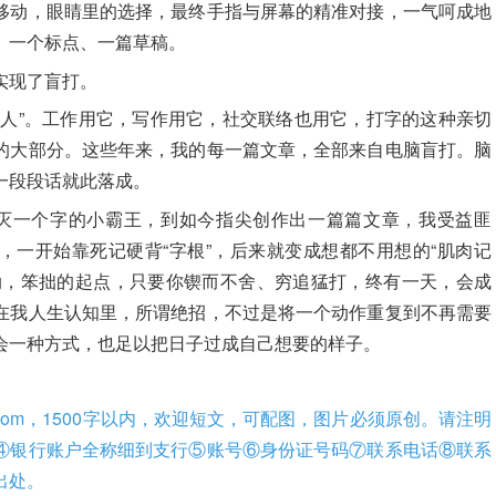
移动，眼睛里的选择，最终手指与屏幕的精准对接，一气呵成地
、一个标点、一篇草稿。
实现了盲打。
亲人”。工作用它，写作用它，社交联络也用它，打字的这种亲切
的大部分。这些年来，我的每一篇文章，全部来自电脑盲打。脑
一段段话就此落成。
消灭一个字的小霸王，到如今指尖创作出一篇篇文章，我受益匪
，一开始靠死记硬背“字根”，后来就变成想都不用想的“肌肉记
肋，笨拙的起点，只要你锲而不舍、穷追猛打，终有一天，会成
在我人生认知里，所谓绝招，不过是将一个动作重复到不再需要
会一种方式，也足以把日子过成自己想要的样子。
qq.com，1500字以内，欢迎短文，可配图，图片必须原创。请注明
④银行账户全称细到支行⑤账号⑥身份证号码⑦联系电话⑧联系
出处。