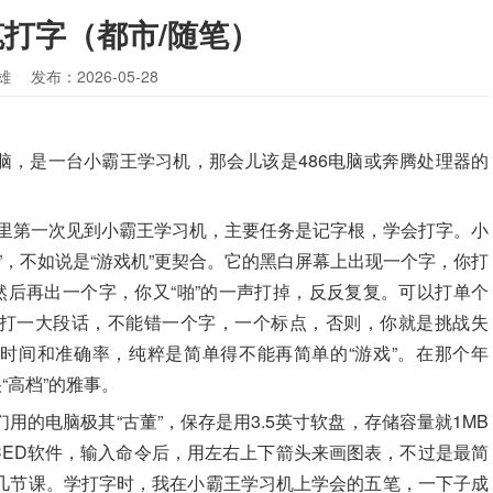
笔打字（都市/随笔）
雄
发布：2026-05-28
脑，是一台小霸王学习机，那会儿该是486电脑或奔腾处理器的
房里第一次见到小霸王学习机，主要任务是记字根，学会打字。小
”，不如说是“游戏机”更契合。它的黑白屏幕上出现一个字，你打
然后再出一个字，你又“啪”的一声打掉，反反复复。可以打单个
打一大段话，不能错一个字，一个标点，否则，你就是挑战失
时间和准确率，纯粹是简单得不能再简单的“游戏”。在那个年
“高档”的雅事。
用的电脑极其“古董”，保存是用3.5英寸软盘，存储容量就1MB
CED软件，输入命令后，用左右上下箭头来画图表，不过是最简
几节课。学打字时，我在小霸王学习机上学会的五笔，一下子成