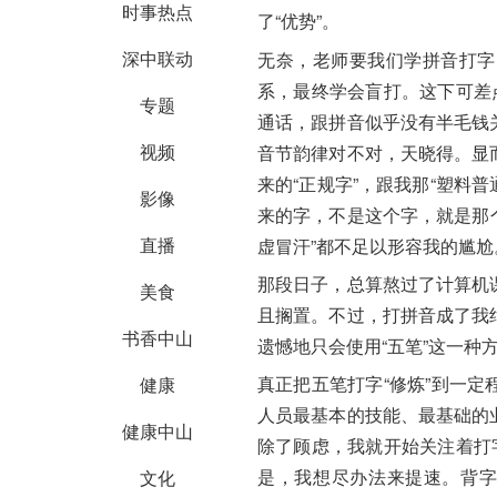
时事热点
了“优势”。
深中联动
无奈，老师要我们学拼音打字
系，最终学会盲打。这下可差
专题
通话，跟拼音似乎没有半毛钱
视频
音节韵律对不对，天晓得。显
来的“正规字”，跟我那“塑料
影像
来的字，不是这个字，就是那个
直播
虚冒汗”都不足以形容我的尴尬
那段日子，总算熬过了计算机
美食
且搁置。不过，打拼音成了我
书香中山
遗憾地只会使用“五笔”这一种
真正把五笔打字“修炼”到一
健康
人员最基本的技能、最基础的
健康中山
除了顾虑，我就开始关注着打
是，我想尽办法来提速。背字
文化