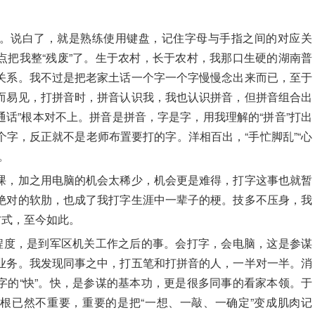
。说白了，就是熟练使用键盘，记住字母与手指之间的对应关
点把我整“残废”了。生于农村，长于农村，我那口生硬的湖南普
关系。我不过是把老家土话一个字一个字慢慢念出来而已，至于
而易见，打拼音时，拼音认识我，我也认识拼音，但拼音组合出
普通话”根本对不上。拼音是拼音，字是字，用我理解的“拼音”打出
字，反正就不是老师布置要打的字。洋相百出，“手忙脚乱”“心
。
课，加之用电脑的机会太稀少，机会更是难得，打字这事也就暂
绝对的软肋，也成了我打字生涯中一辈子的梗。技多不压身，我
方式，至今如此。
定程度，是到军区机关工作之后的事。会打字，会电脑，这是参谋
业务。我发现同事之中，打五笔和打拼音的人，一半对一半。消
字的“快”。快，是参谋的基本功，更是很多同事的看家本领。于
根已然不重要，重要的是把“一想、一敲、一确定”变成肌肉记