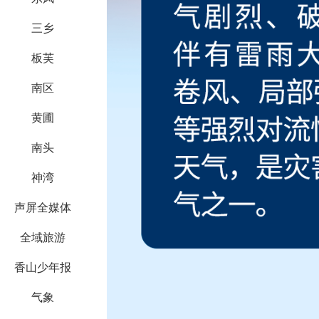
三乡
板芙
南区
黄圃
南头
神湾
声屏全媒体
全域旅游
香山少年报
气象