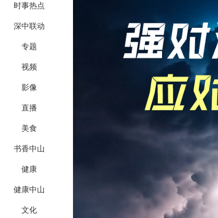
时事热点
深中联动
专题
视频
影像
直播
美食
书香中山
健康
健康中山
文化