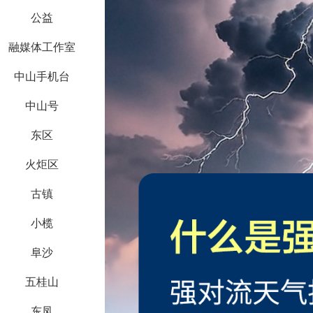
公益
融媒体工作室
中山手机台
中山号
东区
火炬区
古镇
小榄
阜沙
五桂山
东凤