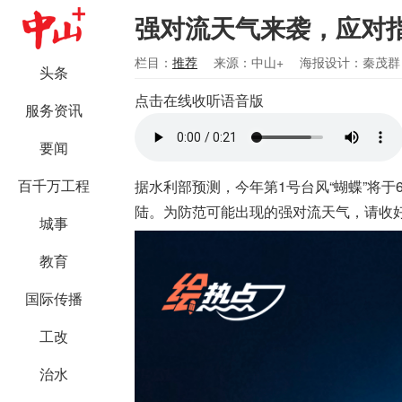
强对流天气来袭，应对
栏目：
推荐
来源：中山+
海报设计：秦茂群
头条
点击在线收听语音版
服务资讯
要闻
百千万工程
据水利部预测，今年第1号台风“蝴蝶”将于
陆。为防范可能出现的强对流天气，请收
城事
教育
国际传播
工改
治水