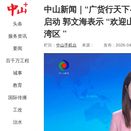
中山新闻｜“广货行天下
启动 郭文海表示 “欢
头条
湾区 ”
服务资讯
栏目：
中山手机台
来源：
发布：2026-04
要闻
百千万工程
城事
教育
国际传播
工改
治水