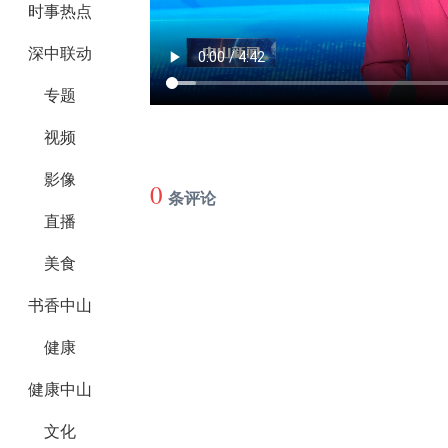
时事热点
深中联动
专题
视频
影像
0
条评论
直播
美食
书香中山
健康
健康中山
文化