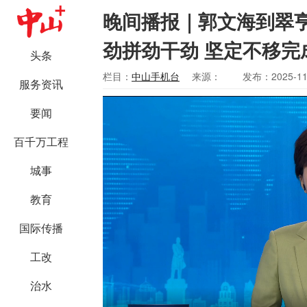
晚间播报｜郭文海到翠
劲拼劲干劲 坚定不移
头条
栏目：
中山手机台
来源：
发布：2025-11
服务资讯
要闻
百千万工程
城事
教育
国际传播
工改
治水