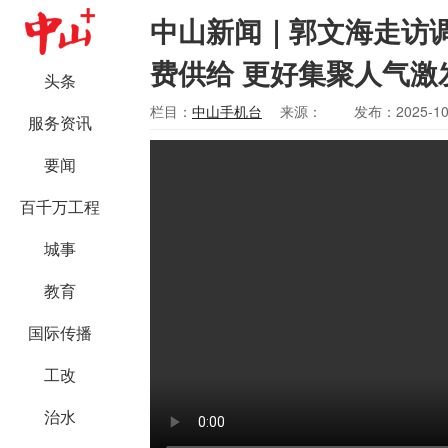
中山新闻｜郭文海走访
费供给 更好集聚人气激
头条
栏目：
中山手机台
来源：
发布：2025-10
服务资讯
要闻
百千万工程
城事
教育
国际传播
工改
治水