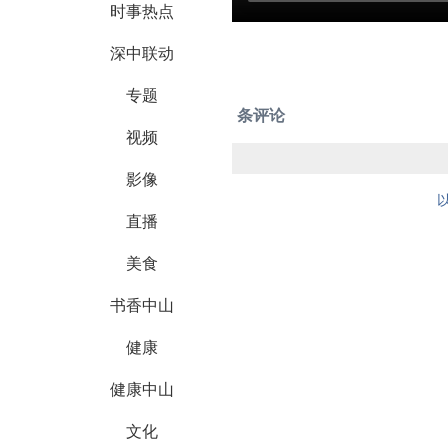
时事热点
深中联动
专题
条评论
视频
影像
直播
美食
书香中山
健康
健康中山
文化