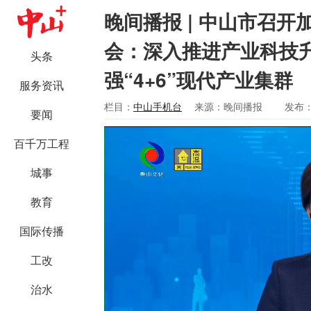
晚间播报 | 中山市召
会：深入推进产业科技
头条
强“4+6”现代产业集群
服务资讯
栏目：
中山手机台
来源：晚间播报
发布：2
要闻
百千万工程
城事
教育
国际传播
工改
治水