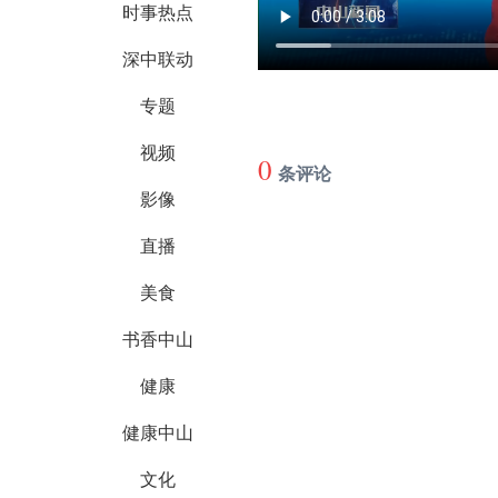
时事热点
深中联动
专题
视频
0
条评论
影像
直播
美食
书香中山
健康
健康中山
文化