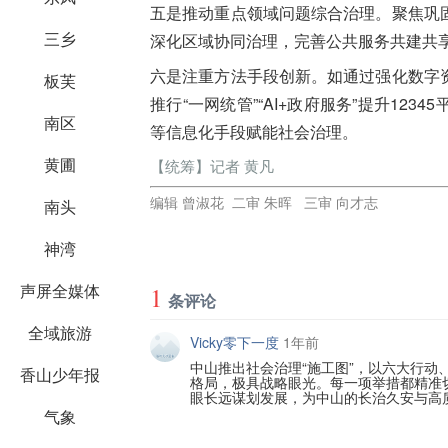
五是推动重点领域问题
综合治理
。
聚焦巩
三乡
深化区域协同治理，完善公共服务共建共
六是注重方法手段创新。
如通过强化数字
板芙
推行“一网统管”“AI+政府服务”提升12
南区
等信息化手段赋能社会治理。
黄圃
【统筹】记者 黄凡
编辑 曾淑花 二审 朱晖 三审 向才志
南头
神湾
声屏全媒体
1
条评论
全域旅游
Vicky零下一度
1年前
中山推出社会治理“施工图”，以六大行动
香山少年报
格局，极具战略眼光。每一项举措都精准
眼长远谋划发展，为中山的长治久安与高
气象