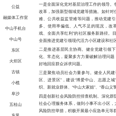
一是全面深化党对基层治理工作的领导。
公益
改革，加强
新型领域
党建等措施。如针对
融媒体工作室
难、公共收益监管难等问题，推动党建引
多、使用率偏低、人气不足的现况，改革
中山手机台
戏、全面共享红利”的社区服务新路径。
中山号
全面推进党建引领现代活力小区建设和社
二是推进基层民主协商。
健全党建引领下
东区
化、常态化，凝聚多方力量破解治理问题
火炬区
好地回应群众诉求问题。
古镇
三是聚焦动员社会力量参与。
健全人民
建
区、进景区”，建设“博爱中山、志愿之城
小榄
织、新就业群体、“中山大
家姐
”、“香山义
阜沙
四是创新社会风险防控排查机制。
深化群
社会心理服务体系，做到小事不出小区，
五桂山
风险防控举措，积极开展最小应急单元等
东凤