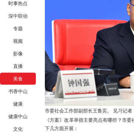
时事热点
深中联动
专题
视频
影像
直播
美食
书香中山
健康
市委
社会工作部副部长王鲁宾
。 见
习记者
健康中山
《方案》改革举措主要亮点有哪些？
市委
下几方面开展：
文化