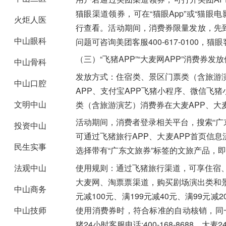
猫眼渠道领券，可在“猫眼App”或“猫眼电
火炬人医
行查看。活动期间，消费券限量发放，先
中山眼科
问题可咨询美团客服400-617-0100，猫眼客服
（三）“飞猪APP”“大麦网APP”消费券发
中山骨科
发放方式：
住宿类、景区门票类（含旅游
中山口腔
APP、支付宝APP飞猪小程序、微信飞
文明中山
类（含旅游演艺）消费券在
大麦APP、
活动期间，消费者登录相关平台，搜索“广
投资中山
可通过飞猪旅行APP、大麦APP首页信
民生实事
选择带有“广东文旅券”标签的文旅产品，即
使用规则：
通过飞猪旅行渠道，可享住宿、
法观中山
大麦网、淘票票渠道，购买剧场演出类和景点
中山商务
元减100元、满199元减40元、满99元
使用消费券时，符合标准的自动核销，同
中山技师
猪24小时客服电话:400-168-8688、大麦