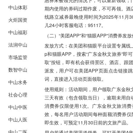
惠券未被领完的情况下，可以重新领取；
中山体彩
期内使用的券码过期作废，不可再领。酒
线路立减券最晚使用时间为2025年11月30日
火炬国资
儿24小时客服电话：95117。
中山福彩
（二）“美团APP”和“猫眼APP”消费券发
法润中山
发放方式：
在美团和猫眼平台设置专属线上
p和猫眼APP，搜索“广东金秋文旅券”即
市场监管
取”按钮，即有机会获得景区、酒店、跟
数智中山
派发，用户可在美团APP页面点击链接跳
词，直接进入活动页面领取。
中山水务
使用规则：
活动期间，用户领取广东金秋
社会心理
三天有效（包含领取当日），逾期未用自
消费券仅限使用1次。广东金秋文旅消费券（
中山中医
效，每名用户活动期间每种面额消费券仅
中山人医
即生效，可预定11月30日前的文旅产品。
中山二医
用户若通过美团渠道领券，可打开美团APP