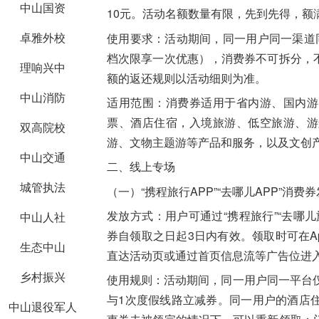
中山国资
10元。活动名额数量有限，先到先得，额
卓雅外校
使用要求：
活动期间，同一用户同一渠道
档次限享一次优惠），消费券不可拆分，
理响兴中
额的返还规则以活动细则为准。
中山消防
适用范围：
消费券适用于省内游、国内游
票、酒店住宿，入境旅游、低空旅游、游
双高院校
游、文物主题游等产品和服务，以及文创
中山交通
二、线上专场
城管执法
（一）“携程旅行APP”“去哪儿APP”消费
发放方式：
用户可通过
“携程旅行”“去哪儿
中山人社
券自领取之日起3日内有效。领取时可在Ap
生态中山
直达活动页或通过首页信息流等广告位进
乡村振兴
使用规则：
活动期间，同一用户同一平台
与1次度假线路立减券。同一用户的酒店
中山退役军人