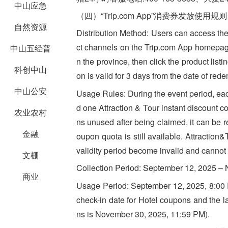
中山应急
（四）“Trip.com App”消费券发放使用规则
自然资源
Distribution Method:
Users can access the 
ct channels on the Trip.com App homepage
中山五经普
n the province, then click the product li
科创中山
on is valid for 3 days from the date of red
中山公安
Usage Rules:
During the event period, e
d one Attraction & Tour instant discount c
农业农村
ns unused after being claimed, it can be r
金融
oupon quota is still available. Attraction
validity period become invalid and cannot
文棚
Collection Period:
September 12, 2025 – 
商业
Usage Period: September 12, 2025, 8:00 P
check-in date for Hotel coupons and the l
ns is November 30, 2025, 11:59 PM).