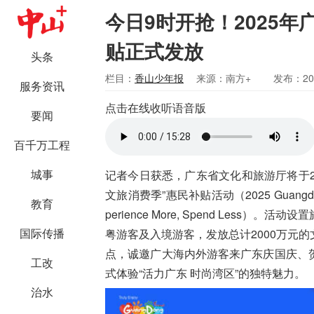
今日9时开抢！2025年
贴正式发放
头条
栏目：
香山少年报
来源：南方+
发布：202
服务资讯
点击在线收听语音版
要闻
百千万工程
城事
记者今日获悉，
广东省文化和旅游厅将于20
文旅消费季”惠民补贴活动
（2025 Guangdo
教育
perience More, Spend Less）。
活动设置
国际传播
粤游客及入境游客，发放总计2000万元的
点，诚邀广大海内外游客来广东庆国庆、
工改
式体验“活力广东 时尚湾区”的独特魅力。
治水