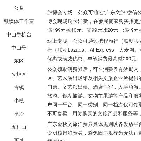
公益
旅博会专场：
公众可通过“广东文旅”微信
融媒体工作室
博会现场刷卡消费，在参展商家购买指定文旅
满199元减40元、满99元减20元、满49
中山手机台
线上专场：
公众可通过携程旅行（联动去哪
中山号
行（联动Lazada、AliExpress、
优惠或满减优惠，单笔消费最高减200元
东区
公众领取消费券后，可在消费券有效期内
火炬区
区、艺术演出场馆及相关文旅企业所提供
门票、文艺演出票、酒店住宿，入境旅游
古镇
旅游、银发旅游、文物主题游等产品和服
小榄
户同一平台、同一类别、同一档次仅可领
不可售卖，用券购买的文旅产品和服务等，最
阜沙
广东金秋文旅消费券具体规则以各发放平
五桂山
说明核销消费券，避免因违规行为无法正
东凤