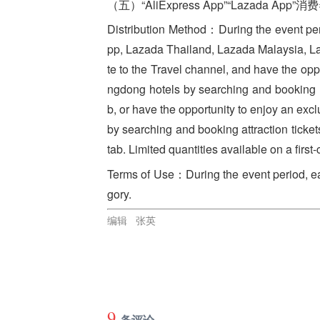
（五）“AliExpress App”“Lazada Ap
Distribution Method：
During the event per
pp, Lazada Thailand, Lazada Malaysia, La
te to the Travel channel, and have the op
ngdong hotels by searching and booking 
b, or have the opportunity to enjoy an ex
by searching and booking attraction ticke
tab. Limited quantities available on a first
Terms of Use：
During the event period, e
gory.
编辑 张英
9
条评论