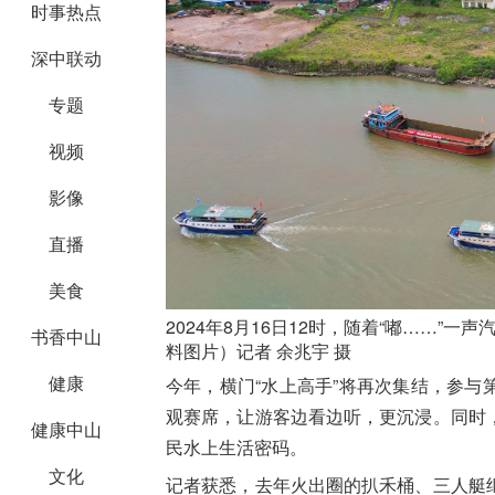
时事热点
深中联动
专题
视频
影像
直播
美食
2024年8月16日12时，随着“嘟……”
书香中山
料图片）记者 余兆宇 摄
健康
今年，横门“水上高手”将再次集结，参
观赛席，让游客边看边听，更沉浸。同时
健康中山
民水上生活密码。
文化
记者获悉，去年火出圈的扒禾桶、三人艇