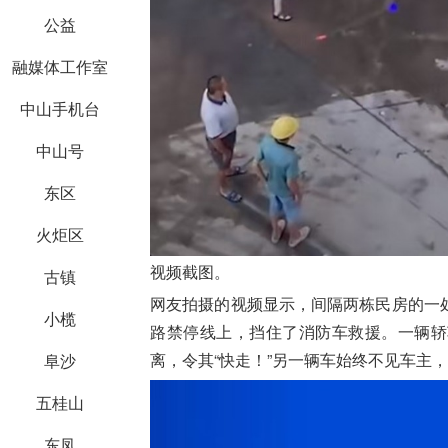
公益
融媒体工作室
中山手机台
中山号
东区
火炬区
视频截图。
古镇
网友拍摄的视频显示，间隔两栋民房的一
小榄
路禁停线上，挡住了消防车救援。一辆轿
离，令其“快走！”另一辆车始终不见车主
阜沙
五桂山
东凤