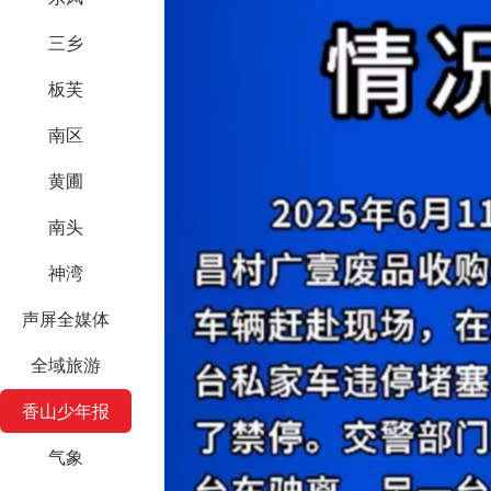
三乡
板芙
南区
黄圃
南头
神湾
声屏全媒体
全域旅游
香山少年报
气象