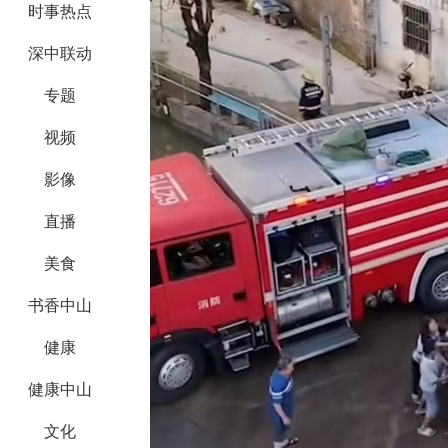
时事热点
深中联动
专题
视频
影像
直播
美食
书香中山
健康
健康中山
文化