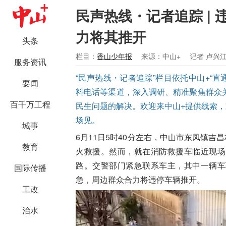
民声热线・记者追踪 |
力将其推开
头条
栏目：
香山少年报
来源：中山+
记者 卢兴
服务资讯
“民声热线・记者追踪”栏目依托中山+“直通 
要闻
料电话等渠道，深入调研、精准聚焦群众
百千万工程
民生问题的解决。欢迎来中山+提供线索，欢迎拨
场见。
城事
6月11日5时40分左右，中山市东凤镇吉
教育
火救援。然而，就在消防救援车临近现场
路。交警部门紧急联系车主，其中一辆车
国际传播
急，周边群众合力将违停车辆推开。
工改
治水