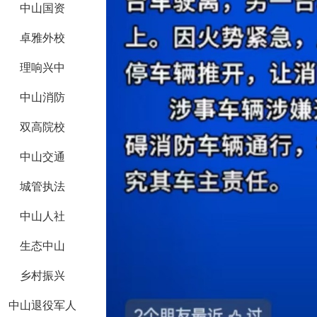
中山国资
卓雅外校
理响兴中
中山消防
双高院校
中山交通
城管执法
中山人社
生态中山
乡村振兴
中山退役军人