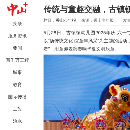
传统与童趣交融，古镇镇
栏目：
香山少年报
来源：香山少年报
发布
头条
5月28日，古镇镇幼儿园2025年庆“
服务资讯
以“扬传统文化 绽童年风采”为主题的活动
要闻
者”，用童趣表演奏响华夏文明乐章。
百千万工程
城事
教育
国际传播
工改
治水