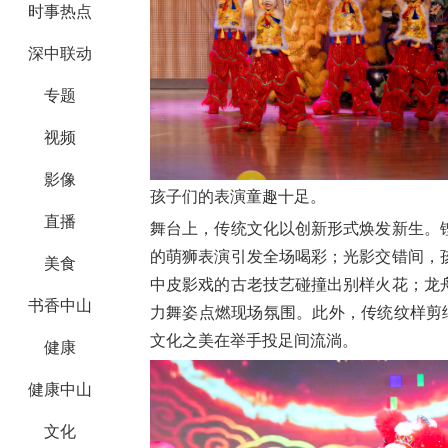
时事热点
深中联动
专题
视频
影像
孩子们的表演童趣十足。
直播
舞台上，传统文化以创新形式焕发新生。
的萌狮表演引发全场喝彩；光影交错间，
美食
中皮影戏的古老技艺碰撞出别样火花；龙
书香中山
力舞姿点燃现场氛围。此外，传统纹样剪
文化之美在举手投足间流淌。
健康
健康中山
文化