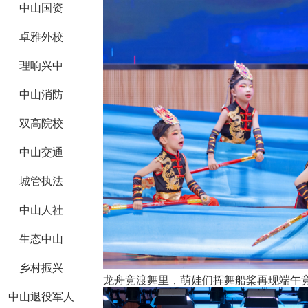
中山国资
卓雅外校
理响兴中
中山消防
双高院校
中山交通
城管执法
中山人社
生态中山
乡村振兴
龙舟竞渡舞里，萌娃们挥舞船桨再现端午
中山退役军人