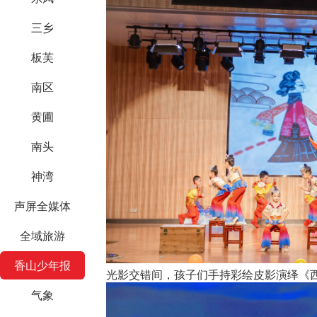
三乡
板芙
南区
黄圃
南头
神湾
声屏全媒体
全域旅游
香山少年报
光影交错间，孩子们手持彩绘皮影演绎《
气象