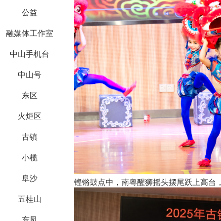
公益
融媒体工作室
中山手机台
中山号
东区
火炬区
古镇
小榄
阜沙
铿锵鼓点中，南粤醒狮摇头摆尾跃上高台
五桂山
东凤