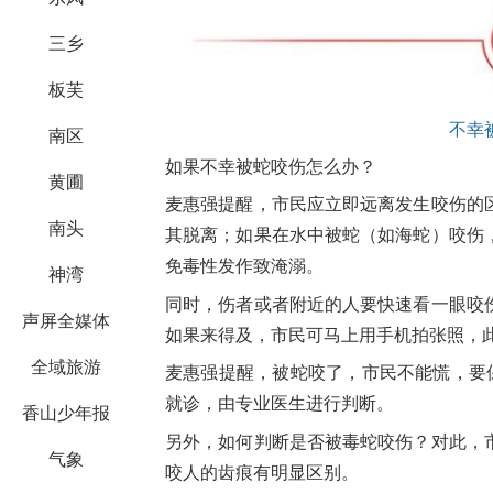
三乡
板芙
不幸
南区
如果不幸被蛇咬伤怎么办？
黄圃
麦惠强提醒，市民应立即远离发生咬伤的
南头
其脱离；如果在水中被蛇（如海蛇）咬伤
免毒性发作致淹溺。
神湾
同时，伤者或者附近的人要快速看一眼咬
声屏全媒体
如果来得及，市民可马上用手机拍张照，
全域旅游
麦惠强提醒，被蛇咬了，市民不能慌，要
就诊，由专业医生进行判断。
香山少年报
另外，如何判断是否被毒蛇咬伤？对此，
气象
咬人的齿痕有明显区别。