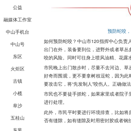
公益
融媒体工作室
预防蛇咬，
中山手机台
如何预防蛇咬？中山市120指挥中心负
中山号
出门在外，装备要到位，进野外或者草丛
东区
咬的风险。同时可往身上喷风油精、花露
市民晚上出门散步时，尽量不去河边、草
火炬区
好奇而围观，更不要拿树枝逗蛇，因为此时
古镇
要攻击它，将“先发制人”咬伤人。正确做法
小榄
市民也不要徒手抓蛇，如果家里或者院子
进行处理。
阜沙
此外，市民平时要进行环境排查，比如将
五桂山
否有缝隙，如有缝隙及时用密封胶或者钢
东凤