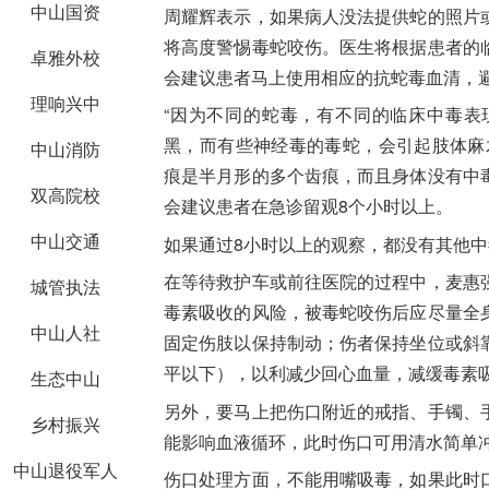
中山国资
周耀辉表示，如果病人没法提供蛇的照片
将高度警惕毒蛇咬伤。医生将根据患者的
卓雅外校
会建议患者马上使用相应的抗蛇毒血清，
理响兴中
“因为不同的蛇毒，有不同的临床中毒表
黑，而有些神经毒的毒蛇，会引起肢体麻
中山消防
痕是半月形的多个齿痕，而且身体没有中
双高院校
会建议患者在急诊留观8个小时以上。
中山交通
如果通过8小时以上的观察，都没有其他
在等待救护车或前往医院的过程中，麦惠
城管执法
毒素吸收的风险，被毒蛇咬伤后应尽量全
中山人社
固定伤肢以保持制动；伤者保持坐位或斜
平以下），以利减少回心血量，减缓毒素
生态中山
另外，要马上把伤口附近的戒指、手镯、
乡村振兴
能影响血液循环，此时伤口可用清水简单
中山退役军人
伤口处理方面，不能用嘴吸毒，如果此时