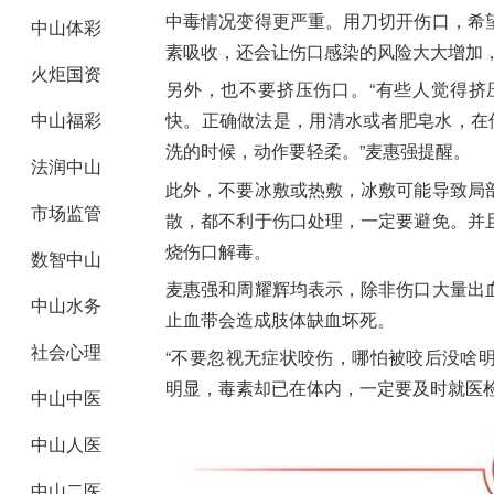
中毒情况变得更严重。用刀切开伤口，希
中山体彩
素吸收，还会让伤口感染的风险大大增加
火炬国资
另外，也不要挤压伤口。“有些人觉得挤
中山福彩
快。正确做法是，用清水或者肥皂水，在伤
洗的时候，动作要轻柔。”麦惠强提醒。
法润中山
此外，不要冰敷或热敷，冰敷可能导致局
市场监管
散，都不利于伤口处理，一定要避免。并
烧伤口解毒。
数智中山
麦惠强和周耀辉均表示，除非伤口大量出
中山水务
止血带会造成肢体缺血坏死。
社会心理
“不要忽视无症状咬伤，哪怕被咬后没啥
明显，毒素却已在体内，一定要及时就医检
中山中医
中山人医
中山二医