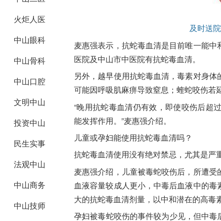
火炬人医
及时送院
中山眼科
麦惠强表示，抗蛇毒血清是目前唯一能中
医院及中山市中医院有抗蛇毒血清。
中山骨科
另外，越早使用抗蛇毒血清，毒素对身体
中山口腔
可能因呼吸肌麻痹导致窒息；蝰蛇咬伤若
文明中山
“晚用抗蛇毒血清仍有效，即使咬伤后超
能发挥作用。”麦惠强介绍。
投资中山
儿童或孕妇能使用抗蛇毒血清吗？
民生实事
抗蛇毒血清使用没有绝对禁忌，尤其是严
法观中山
麦惠强介绍，儿童被毒蛇咬伤后，所遭受
中山商务
血液容量较成人更小，中毒后血液中的毒
大的抗蛇毒血清剂量，以中和潜在的高毒
中山技师
孕妇被毒蛇咬伤的事件较为少见，但中毒后妊