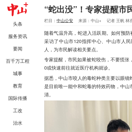
“蛇出没”！专家提醒市
栏目：
中山公安
来源：中山+
记者 王帆 林
头条
随着气温升高，蛇进入活跃期。如何预防
服务资讯
采访了中山市120指挥中心、中山市人
要闻
人，为市民解读相关要点。
专家提醒，市民如果被蛇咬伤，不要慌张
百千万工程
0或快速前往就近医疗机构就诊。
城事
据悉，中山市咬人的毒蛇种类主要以眼镜
教育
是目前唯一能中和蛇毒的特效药物，中山
清。
国际传播
工改
治水