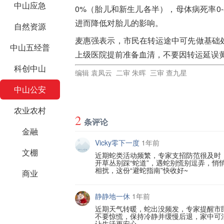
中山应急
0%（胎儿和新生儿各半），母体病死率0
进而降低对胎儿的影响。
自然资源
麦惠强表示，市民在转运途中可先做基础
中山五经普
上级医院提前准备血清，不要因转运延误
科创中山
编辑 袁凤云 二审 朱晖 三审 查九星
中山公安
农业农村
2
条评论
金融
Vicky零下一度
1年前
文棚
近期蛇类活动频繁，专家支招防范很及时
开草丛别踩“蛇道”，遇蛇别慌别逗弄，
相扰，这份“避蛇指南”快收好~
商业
静静地一休
1年前
近期天气转暖，蛇出没频发，专家提醒市
不要惊慌，保持冷静并缓慢后退，家中可
让生活更安心。