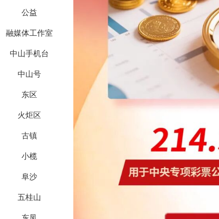
公益
融媒体工作室
中山手机台
中山号
东区
火炬区
古镇
小榄
阜沙
五桂山
东凤