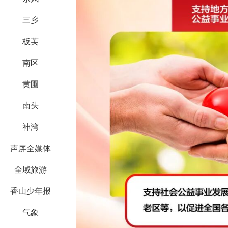
三乡
板芙
南区
黄圃
南头
神湾
声屏全媒体
全域旅游
香山少年报
气象