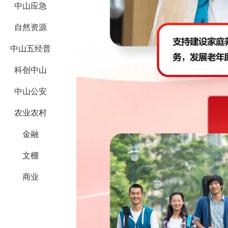
中山应急
自然资源
中山五经普
科创中山
中山公安
农业农村
金融
文棚
商业