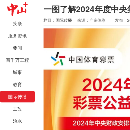
一图了解2024年度中
栏目：
国际传播
来源：广东体彩
发布：20
头条
服务资讯
要闻
百千万工程
城事
教育
国际传播
工改
治水