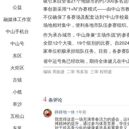
吸引来自全省21个地级市的约7300多名
公益
事创新采用“1+N”办赛模式——由中山
不仅确保了各赛场及配套达到“中山学校
融媒体工作室
场地相对集中，便利各地市队伍参赛组织
中山手机台
作为承办城市，中山身兼“主场作战”的参
全部12个大项、19个组别的比赛。自20
中山号
家单位积极承担组队任务。目前，各参赛
东区
省中运号角已经吹响，期待全体健儿在中
火炬区
编辑 周振捷 二审 韦多加 三审 程明盛
古镇
小榄
4
条评论
阜沙
静静地一休
1年前
五桂山
我觉得这是一场充满青春活力的盛会，运
搏精神的提升，通过参与体育竞赛，学生
东凤
对于提高青少年的健康素质具有重要意义