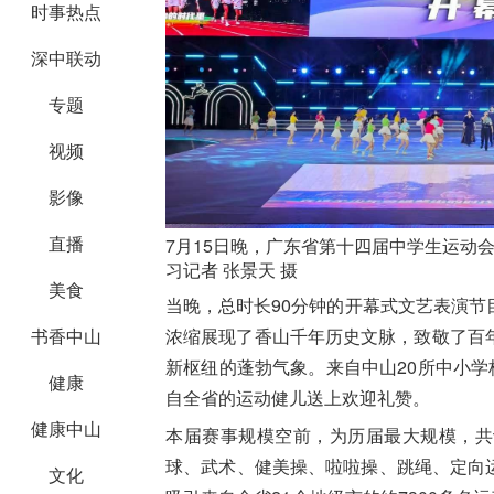
时事热点
深中联动
专题
视频
影像
直播
7月15日晚，广东省第十四届中学生运动
习记者 张景天 摄
美食
当晚，总时长90分钟的开幕式文艺表演
浓缩展现了香山千年历史文脉，致敬了百
书香中山
新枢纽的蓬勃气象。来自中山20所中小学
健康
自全省的运动健儿送上欢迎礼赞。
健康中山
本届赛事规模空前，为历届最大规模，共
球、武术、健美操、啦啦操、跳绳、定向运
文化