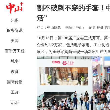
割不破刺不穿的手套！中
活”
头条
栏目：
中山应急
来源：中山+
记者 杨健 陈
服务资讯
10月15日，第138届广交会正式开幕。第
要闻
企业约1.2万家，包括电子家电、工业制
百千万工程
展区，为全球采购商呈现一场新质生产力
城事
教育
国际传播
工改
治水