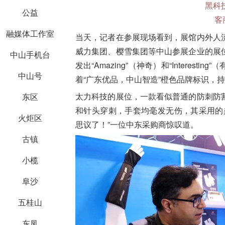
黑科
公益
客
融媒体工作室
当天，记者在参展现场看到，展馆内外人
威力集团、樱雪集团等中山参展企业的展
中山手机台
发出“Amazing”（神奇）和“Intere
中山号
着“广东优品，中山智造”橙色品牌标识，
太力科技的展位，一款看似普通的防刺防
东区
和针头穿刺，手套均毫发无伤，其采用的
火炬区
思议了！”一位中东采购商惊叹道。
古镇
小榄
阜沙
五桂山
东凤