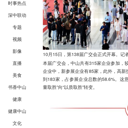
时事热点
深中联动
专题
视频
影像
10月15日，第138届广交会正式开幕。记者
直播
本届广交会，中山共有315家企业参加，较1
企业中，新参展企业有85家，此外，高
美食
到183家，占参展企业总数的58.6%。
书香中山
量取胜”向“以质取胜”转变。
健康
健康中山
文化