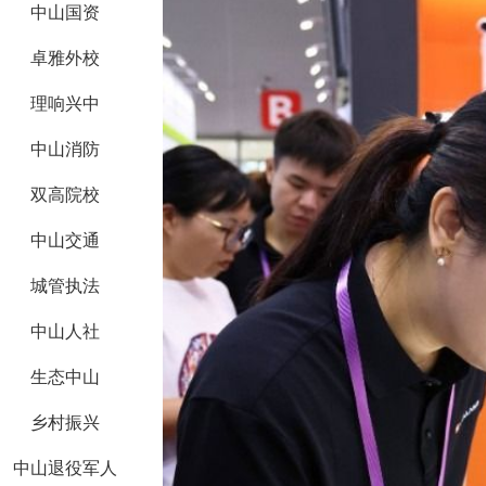
中山国资
卓雅外校
理响兴中
中山消防
双高院校
中山交通
城管执法
中山人社
生态中山
乡村振兴
中山退役军人