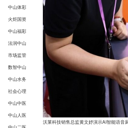
中山体彩
火炬国资
中山福彩
法润中山
市场监管
数智中山
中山水务
社会心理
中山中医
中山人医
沃莱科技销售总监黄文妤演示AI智能语音厨
中山二医