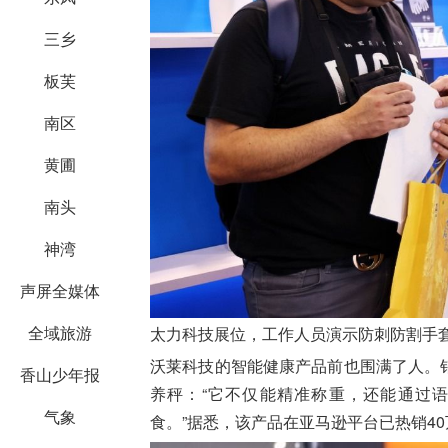
三乡
板芙
南区
黄圃
南头
神湾
声屏全媒体
全域旅游
太力科技展位，工作人员演示防刺防割手套
沃莱科技的智能健康产品前也围满了人。
香山少年报
养秤：“它不仅能精准称重，还能通过
气象
食。”据悉，该产品在亚马逊平台已热销4