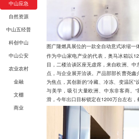
中山应急
自然资源
中山五经普
科创中山
图
广隆燃具展位的一款全自动意式浓缩一体
中山公安
作为中山家电产业的代表，奥马冰箱以1
目，二楼洽谈区座无虚席，来自欧洲、中
农业农村
点，与企业展开洽谈。产品部部长曹尧鑫
金融
为焦点，其创新的“冷藏、冷冻、变温区
与美学，吸引大量欧洲、中东非客商。“
文棚
滑，今年出口目标锁定在1200万台左右
商业