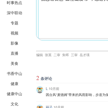
时事热点
深中联动
专题
视频
影像
直播
编辑 张英 二审 朱晖 三审 岳才瑛
美食
书香中山
2
条评论
健康
L
10月前
健康中山
因台风“麦德姆”带来的风雨影响，步道
文化
丽子
10月前