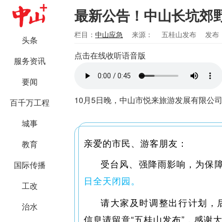
最新公告！中山长坑郊野
栏目：
中山应急
来源：
五桂山发布
发布：
头条
点击在线收听语音版
服务资讯
要闻
10月5日晚，中山市悦来旅游发展有限公
百千万工程
城事
亲爱的市民、游客朋友：
教育
受台风、强降雨影响，为保
国际传播
日全天闭园。
工改
请大家及时调整出行计划，
治水
信息请留意“五桂山发布”，感谢