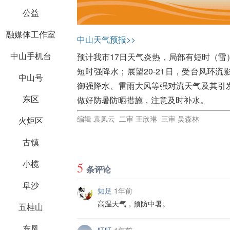
公益
融媒体工作室
中山天气预报>>
中山手机台
预计我市17日天气炎热，局部有短时（雷）
短时强降水；展望20-21日，受台风环流
中山号
御强降水、雷雨大风等强对流天气及其引
东区
做好防暑防晒措施，注意及时补水。
编辑 袁凤云 二审 王欣琳 三审 吴森林
火炬区
古镇
小榄
5
条评论
阜沙
知足
1年前
高温天气，预防中暑。
五桂山
东凤