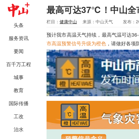
最高可达37℃！中山全
栏目：
健康中山
来源：中山天气
发布：20
头条
预计我市高温天气持续，
最高气温可达36-
服务资讯
市高温预警信号升级为橙色
，请做好各项
要闻
百千万工程
城事
教育
国际传播
工改
治水