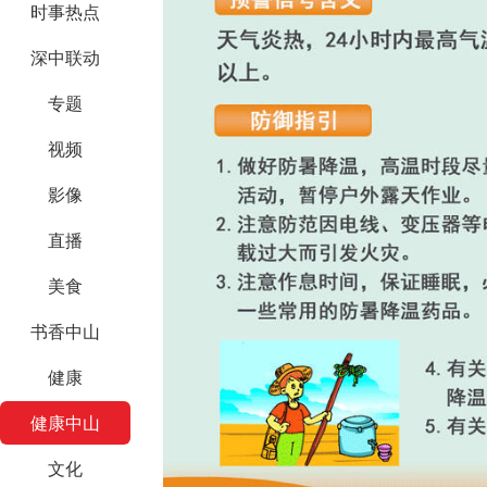
时事热点
深中联动
专题
视频
影像
直播
美食
书香中山
健康
健康中山
文化