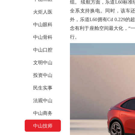
组。 续航方面，乐道
L60
标准
全系支持换电。同时，该车
火炬人医
外，乐道
L60
拥有
Cd 0.229
的
中山眼科
念有利于座舱空间最大化，
“
中山骨科
行
。
中山口腔
文明中山
投资中山
民生实事
法观中山
中山商务
中山技师