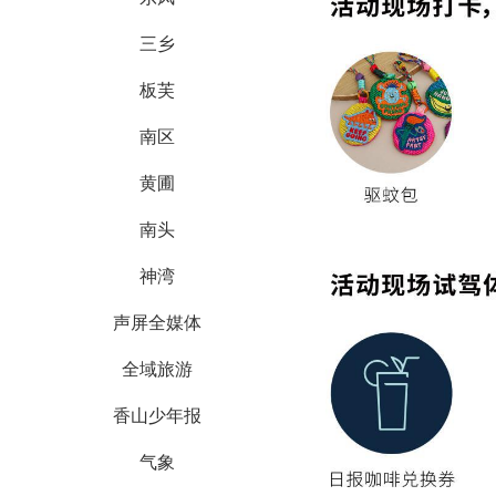
三乡
板芙
南区
黄圃
南头
神湾
声屏全媒体
全域旅游
香山少年报
气象