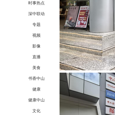
时事热点
深中联动
专题
视频
影像
直播
美食
书香中山
健康
健康中山
文化