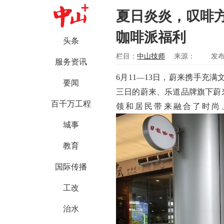
夏日炎炎，叹啡
咖啡派福利
头条
栏目：
中山技师
来源：
发布
服务资讯
6
月
11
—
1
3
日，
蔚来携手
充满
要闻
三日的蔚来、乐道品牌旗下蔚
百千万工程
领和居民带来
融合了时尚
城事
教育
国际传播
工改
治水