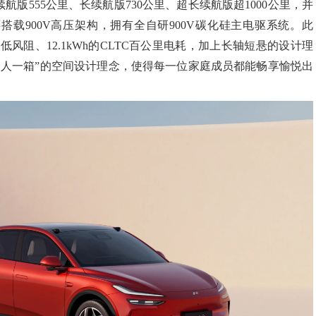
续航版
555
公里、长续航版
730
公里、超长续航版超
1000
公里，并
还搭载
900V
高压架构，拥有全自研
900V
碳化硅主电驱系统。此
超
低风阻、
12.1kWh
的
CLTC
百公里电耗
，加上
长轴短悬的设计理
一人一箱”的空间设计理念，使得每一位家庭成员都能畅享愉悦出