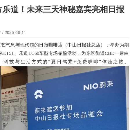
方乐道！未来三天神秘嘉宾亮相日报
：2025-06-11
文艺气息与现代感的
日报咖啡店（中山日报社总店），举办为期
来
ET5T
、乐道
LC60
车型专场品鉴活动，为东区街道
CBD
一带白
、科技与生活方式的
“夏日驾乘
+
免费叹啡”体验之旅。