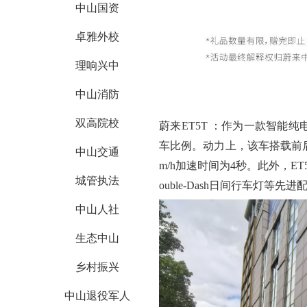
中山国资
卓雅外校
理响兴中
中山消防
双高院校
蔚来
ET5T
：
作为一款智能纯
车比例。动力上，该车搭载前
中山交通
m/h
加速时间为
4
秒。此外，
ET
城管执法
ouble-Dash
日间行车灯等先进
中山人社
生态中山
乡村振兴
中山退役军人