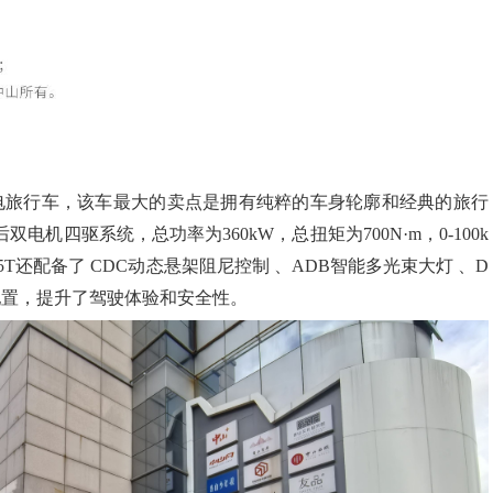
电旅行车，该车最大的卖点是拥有纯粹的车身轮廓和经典的旅行
后双电机四驱系统，总功率为
360kW
，总扭矩为
700N
·
m
，
0-100k
5T
还配备了
CDC
动态悬架阻尼控制 、
ADB
智能多光束大灯 、
D
配置，提升了驾驶体验和安全性。