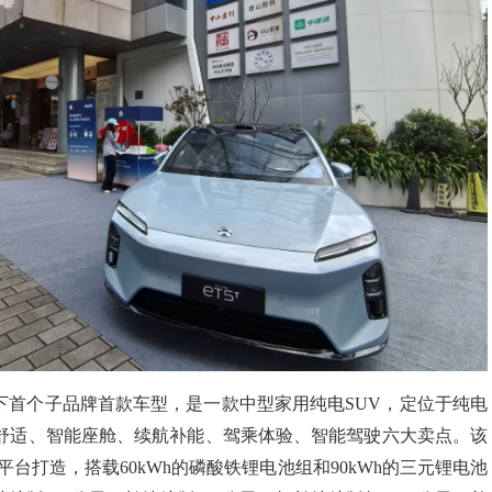
下首个子品牌首款车型，是一款中型家用纯电
SUV
，定位于纯电
舒适
、
智能座舱、续航补能、驾乘体验、智能驾驶
六大卖点。该
平台打造，搭载
60kWh
的磷酸铁锂电池组和
90kWh
的三元锂电池