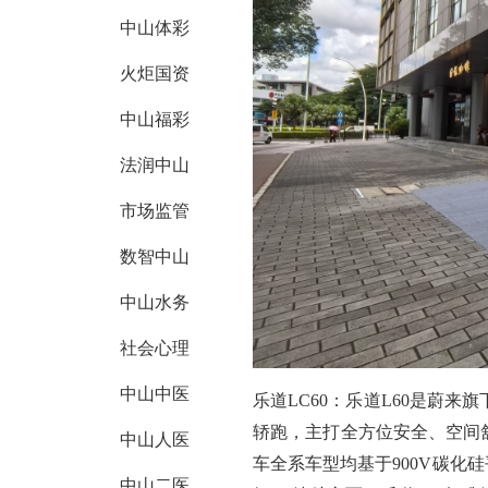
中山体彩
火炬国资
中山福彩
法润中山
市场监管
数智中山
中山水务
社会心理
中山中医
乐道
LC60
：
乐道
L60
是蔚来旗
轿跑
，主打
全方位安全、空间
中山人医
车
全系车型均基于
900V
碳化硅
中山二医