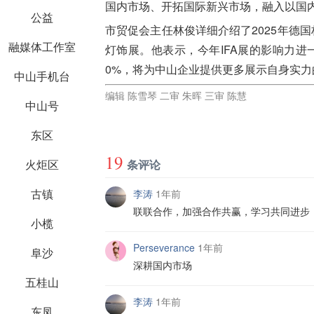
国内市场、开拓国际新兴市场，融入以国
公益
市贸促会主任林俊详细介绍了2025年德国
融媒体工作室
灯饰展。他表示，今年IFA展的影响力
0%，将为中山企业提供更多展示自身实力
中山手机台
编辑 陈雪琴 二审 朱晖 三审 陈慧
中山号
东区
19
条评论
火炬区
古镇
李涛
1年前
联联合作，加强合作共赢，学习共同进步
小榄
Perseverance
1年前
阜沙
深耕国内市场
五桂山
李涛
1年前
东凤