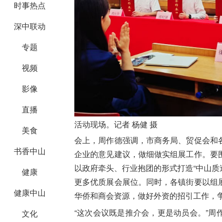
时事热点
深中联动
专题
视频
影像
直播
活动现场。记者 杨健 摄
美食
会上，周作德强调，市商务局、贸促会和
书香中山
企业的意见建议，做细做实组展工作。要
以政府牵头、行业抱团的形式打造“中山质
健康
更多优质展会展位。同时，各镇街要以组
健康中山
华侨和商会资源，做好外资的招引工作，争取
“这次会议既是推介会，更是动员会。”
文化