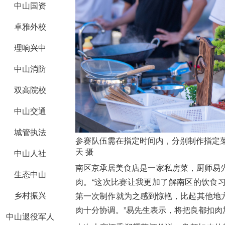
中山国资
卓雅外校
理响兴中
中山消防
双高院校
中山交通
城管执法
参赛队伍需在指定时间内，分别制作指定菜
天 摄
中山人社
南区京承居美食店是一家私房菜，厨师易
生态中山
肉。“这次比赛让我更加了解南区的饮食
乡村振兴
第一次制作就为之感到惊艳，比起其他地
肉十分协调。”易先生表示，将把良都扣肉
中山退役军人