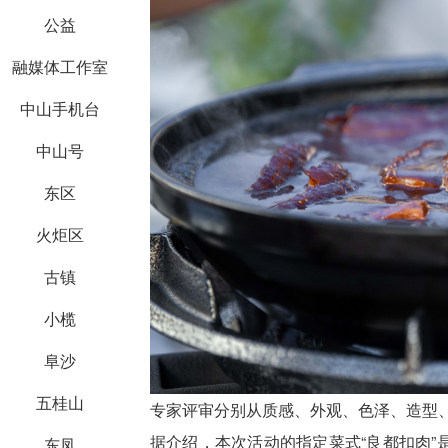
公益
融媒体工作室
中山手机台
中山号
东区
火炬区
古镇
小榄
阜沙
五桂山
专家评审分别从质感、外观、色泽、造型、
据介绍，本次活动的指定菜式“良都扣肉
东凤