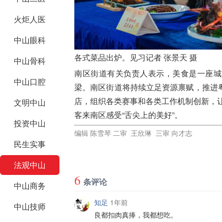
火炬人医
中山眼科
各式菜品出炉。见习记者 张景天 摄
中山骨科
南区街道有关负责人表示，美食是一座城
中山口腔
梁。南区街道将持续立足资源禀赋，推进
店，组织各类赛事和各类工作机制创新，让
文明中山
客来南区感受“舌尖上的美好”。
投资中山
编辑 陈雪琴 二审 王欣琳 三审 向才志
民生实事
法观中山
6
条评论
中山商务
知足
1年前
中山技师
良都扣肉真捧，我都想吃。