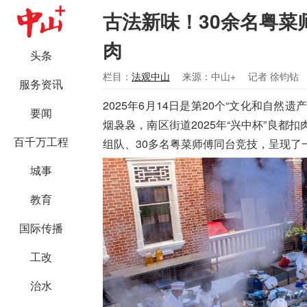
古法新味！30余名粤菜
肉
头条
栏目：
法观中山
来源：中山+
记者 徐钧钻
服务资讯
2025年6月14日是第20个“文化和自
要闻
烟袅袅，南区街道2025年“兴中杯”良都
百千万工程
组队、30多名粤菜师傅同台竞技，呈现了
城事
教育
国际传播
工改
治水