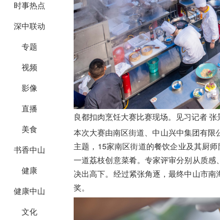
时事热点
深中联动
专题
视频
影像
直播
良都扣肉烹饪大赛比赛现场。见习记者 张
美食
本次大赛由南区街道、中山兴中集团有限公
主题，15家南区街道的餐饮企业及其厨师
书香中山
一道荔枝创意菜肴。专家评审分别从质感
健康
决出高下。经过紧张角逐，最终中山市南
奖。
健康中山
文化