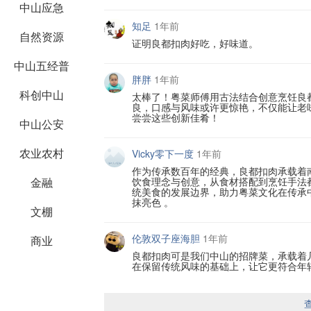
中山应急
知足
1年前
自然资源
证明良都扣肉好吃，好味道。
中山五经普
胖胖
1年前
科创中山
太棒了！粤菜师傅用古法结合创意烹饪良
良，口感与风味或许更惊艳，不仅能让老
尝尝这些创新佳肴！
中山公安
农业农村
Vicky零下一度
1年前
作为传承数百年的经典，良都扣肉承载着
金融
饮食理念与创意，从食材搭配到烹饪手法
统美食的发展边界，助力粤菜文化在传承
抹亮色 。
文棚
伦敦双子座海胆
1年前
商业
良都扣肉可是我们中山的招牌菜，承载着
在保留传统风味的基础上，让它更符合年