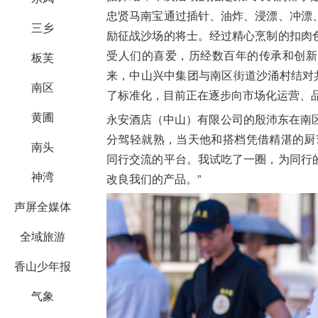
忠贤马南宝通过插针、油炸、浸漂、冲漂
三乡
励征战沙场的将士。经过精心烹制的扣肉
受人们的喜爱，历经数百年的传承和创新
板芙
来，中山兴中集团与南区街道沙涌村结对
南区
了标准化，目前正在逐步向市场化运营、
黄圃
永安酒店（中山）有限公司的殷沛东在南
分驾轻就熟，当天他和搭档凭借精湛的厨
南头
同行交流的平台。我试吃了一圈，为同行
神湾
改良我们的产品。”
声屏全媒体
全域旅游
香山少年报
气象