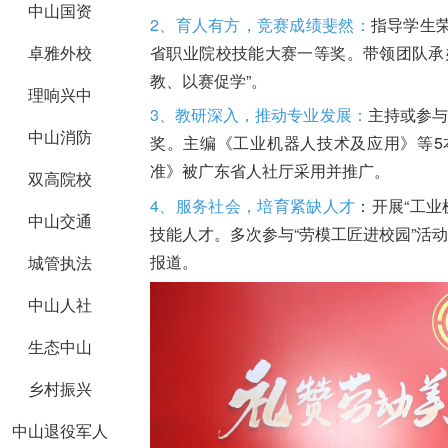
中山国资
2、育人有方，竞赛成绩斐然：
指导学生
省职业院校技能大赛一等奖。带领团队承
卓雅外校
教、以赛促学”。
理响兴中
3、教研深入，推动专业发展：
主持或参与
中山消防
奖。主编《工业机器人技术及应用》等5
准》被广东省人社厅采用并推广。
双高院校
4、服务社会，培育紧缺人才
：开展“工业
中山交通
技能人才。多次参与“劳模工匠进校园”活
报道。
城管执法
中山人社
生态中山
乡村振兴
中山退役军人