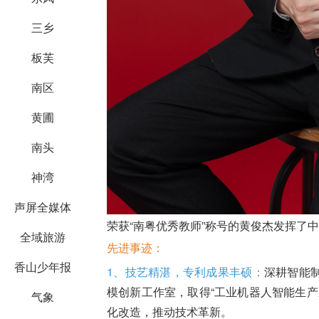
三乡
板芙
南区
黄圃
南头
神湾
声屏全媒体
荣获“南粤优秀教师”称号的黄俊杰发挥了
全域旅游
先进事迹：
香山少年报
1
、技艺精湛，专利成果丰硕：
深耕智能
模创新工作室，取得“工业机器人智能生产
气象
化改造，推动技术革新。