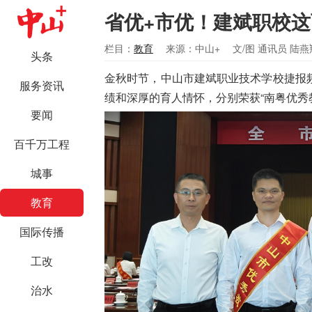
省优+市优！建斌职校
栏目：
教育
来源：中山+
文/图 通讯员 陆燕
头条
金秋时节，中山市建斌职业技术学校捷报
服务资讯
绩和深厚的育人情怀，分别荣获“南粤优秀
要闻
百千万工程
城事
教育
国际传播
工改
治水