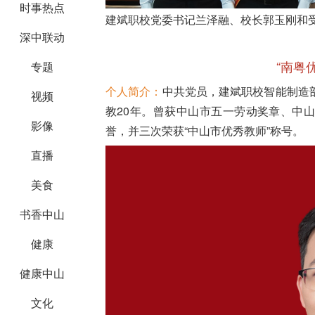
时事热点
建斌职校党委书记兰泽融、校长郭玉刚和
深中联动
“南粤
专题
个人简介：
中共党员，建斌职校智能制造
视频
教20年。曾获中山市五一劳动奖章、中
影像
誉，并三次荣获“中山市优秀教师”称号。
直播
美食
书香中山
健康
健康中山
文化