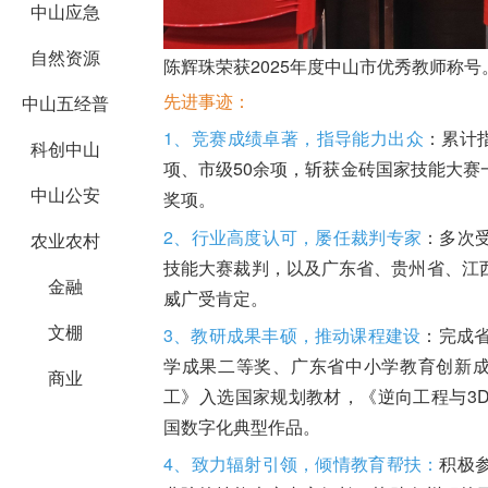
中山应急
自然资源
陈辉珠荣获2025年度中山市优秀教师称号
先进事迹：
中山五经普
1、竞赛成绩卓著，指导能力出众
：累计
科创中山
项、市级50余项，斩获金砖国家技能大
中山公安
奖项。
2、行业高度认可，屡任裁判专家
：多次
农业农村
技能大赛裁判，以及广东省、贵州省、江
金融
威广受肯定。
文棚
3、教研成果丰硕，推动课程建设
：完成
学成果二等奖、广东省中小学教育创新成
商业
工》入选国家规划教材，《逆向工程与3
国数字化典型作品。
4、致力辐射引领，倾情教育帮扶：
积极