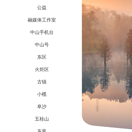
公益
融媒体工作室
中山手机台
中山号
东区
火炬区
古镇
小榄
阜沙
五桂山
东凤