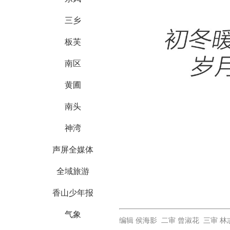
三乡
板芙
南区
黄圃
南头
神湾
声屏全媒体
全域旅游
香山少年报
气象
编辑 侯海影 二审 曾淑花 三审 林