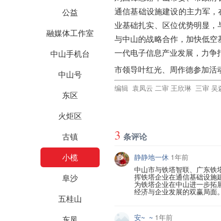
通信基础设施建设的主力军，在
公益
业基础扎实、区位优势明显，
融媒体工作室
与中山的战略合作，加快低空
一代电子信息产业发展，力争
中山手机台
市领导叶红光、周作德参加活
中山号
编辑 袁凤云 二审 王欣琳 三审 吴
东区
火炬区
3
条评论
古镇
小榄
静静地一休
1年前
中山市与铁塔智联、广东铁
挥铁塔企业在通信基础设施
阜沙
为铁塔企业在中山进一步拓
经济与企业发展的双赢局面
五桂山
安~_~
1年前
东凤