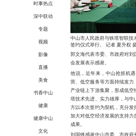
时事热点
深中联动
专题
中山市人民政府与铁塔智联技
视频
签约仪式举行。 记者 夏升权 
郭文海代表市委、市政府对刘
影像
会发展表示感谢。
直播
他说，近年来，中山抢抓机遇
美食
营、低空服务等方面持续发力
产业链上下游集聚，形成低空
书香中山
塔技术先进、实力雄厚，与中
健康
方以本次签约为契机，充分发
加大对低空经济发展的支持力
健康中山
成果。
文化
刘国锋感谢中山市委、市政府