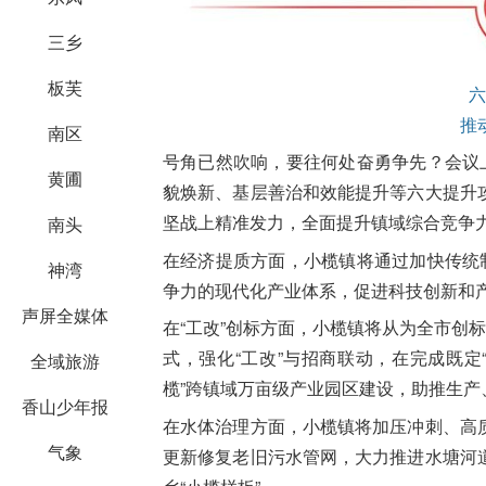
三乡
板芙
六
推
南区
号角已然吹响，要往何处奋勇争先？会议
黄圃
貌焕新、基层善治和效能提升等六大提升
坚战上精准发力，全面提升镇域综合竞争
南头
在经济提质方面
，小榄镇将通过加快传统
神湾
争力的现代化产业体系，促进科技创新和
声屏全媒体
在“工改”创标方面
，小榄镇将从为全市创标
式，强化“工改”与招商联动，在完成既定
全域旅游
榄”跨镇域万亩级产业园区建设，助推生产
香山少年报
在水体治理方面
，小榄镇将加压冲刺、高
气象
更新修复老旧污水管网，大力推进水塘河