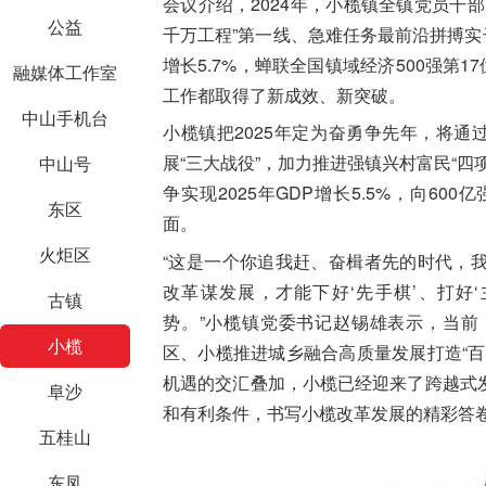
会议介绍，2024年，小榄镇全镇党员干
公益
千万工程”第一线、急难任务最前沿拼搏实干
增长5.7%，蝉联全国镇域经济500强第
融媒体工作室
工作都
取得了新成效、新突破。
中山手机台
小榄镇把2025年定为奋勇争先年，将通
展“三大战役”，加力推进强镇兴村富民“
中山号
争实现2025年GDP增长5.5%，向60
东区
面。
火炬区
“这是一个你追我赶、奋楫者先的时代，
改革谋发展，才能下好‘先手棋’、打好
古镇
势。”小榄镇党委书记赵锡雄表示，当前
小榄
区、小榄推进城乡融合高质量发展打造“
机遇的交汇叠加，小榄已经迎来了跨越式
阜沙
和有利条件，书写小榄改革发展的精彩答
五桂山
东凤