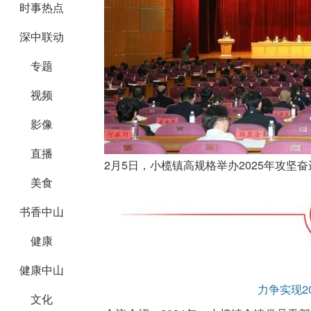
时事热点
深中联动
专题
视频
影像
直播
2月5日，小榄镇高规格举办2025年攻坚
美食
书香中山
健康
健康中山
力争实现20
文化