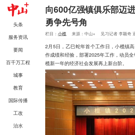
向600亿强镇俱乐部迈
勇争先号角
头条
栏目：
小榄
来源：中山+
见习记者 李颖奇 
服务资讯
2月5日，乙巳蛇年首个工作日，小榄镇高
要闻
作成绩和经验，部署2025年工作，动员
百千万工程
榄新一年的经济社会发展再上新台阶。
城事
教育
国际传播
工改
治水