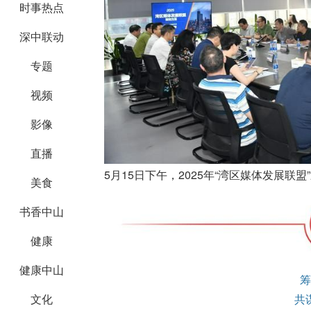
时事热点
深中联动
专题
视频
影像
直播
5月15日下午，2025年“湾区媒体发展联
美食
书香中山
健康
健康中山
筹
文化
共