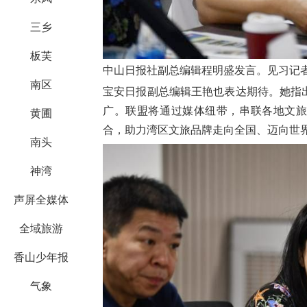
三乡
板芙
中山日报社副总编辑程明盛发言。见习记者
南区
宝安日报副总编辑王艳也表达期待。她指
广。联盟将通过媒体纽带，串联各地文旅
黄圃
合，助力湾区文旅品牌走向全国、迈向世
南头
神湾
声屏全媒体
全域旅游
香山少年报
气象