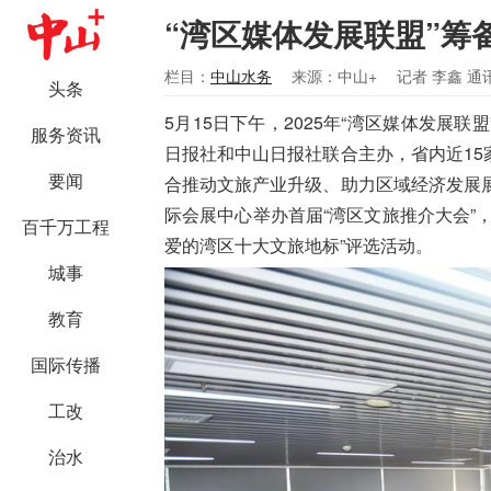
“湾区媒体发展联盟”筹
栏目：
中山水务
来源：中山+
记者 李鑫 通
头条
5月15日下午，2025年“湾区媒体发展
服务资讯
日报社和中山日报社联合主办，省内近1
要闻
合推动文旅产业升级、助力区域经济发展
际会展中心举办首届“湾区文旅推介大会”
百千万工程
爱的湾区十大文旅地标”评选活动。
城事
教育
国际传播
工改
治水