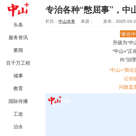
专治各种“憋屈事”，中
栏目：
中山水务
来源：
发布：2025-04-2
头条
“家在中
服务资讯
升级为“中
要闻
“中山+”正
向“治
百千万工程
“中山+”舆
城事
让你
问政监
教育
国际传播
工改
治水