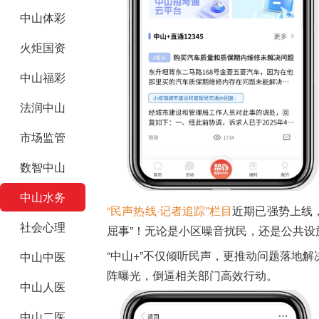
中山体彩
火炬国资
中山福彩
法润中山
市场监管
数智中山
中山水务
“民声热线·记者追踪”栏目
近期已强势上线，
社会心理
屈事”！无论是小区噪音扰民，还是公共
“中山+”不仅倾听民声，更推动问题落地
中山中医
阵曝光，倒逼相关部门高效行动。
中山人医
中山二医