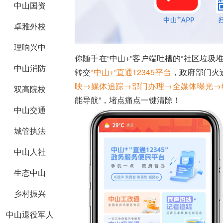
中山国资
卓雅外校
理响兴中
你随手在“中山+”客户端吐槽的“社区垃
中山消防
转交
“中山+”直通12345平台
，政府部门火速
映→媒体追踪→部门办理→全媒体曝光→
双高院校
能导航”，堵点痛点一键清除！
中山交通
城管执法
中山人社
生态中山
乡村振兴
中山退役军人