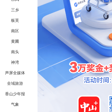
三乡
板芙
南区
黄圃
南头
神湾
声屏全媒体
全域旅游
香山少年报
气象