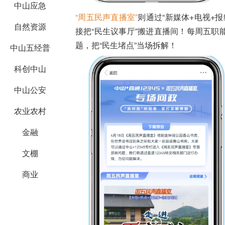
中山应急
“周五民声直播室”
则通过“新媒体+电视+
自然资源
接把“民生议事厅”搬进直播间！每周五
题，把“民生堵点”当场拆解！
中山五经普
科创中山
中山公安
农业农村
金融
文棚
商业