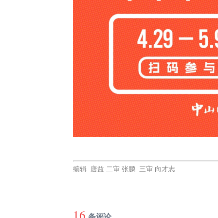
编辑 唐益 二审 张鹏 三审 向才志
16
条评论