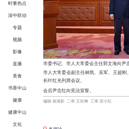
时事热点
深中联动
专题
视频
影像
市委书记、市人大常委会主任郭文海向尹念
直播
市人大常委会副主任林凯、吴军、王超刚
美食
长叶红光列席会议。
书香中山
会后尹念红向宪法宣誓。
健康
编辑 侯海影 二审 王欣琳 三审 苏小红
健康中山
文化
0