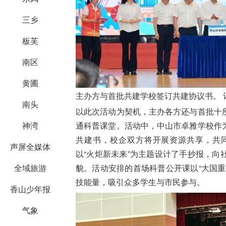
三乡
板芙
南区
黄圃
主办方与首批共建学校签订共建协议书。 记
南头
以此次活动为契机，主办各方还与首批十
神湾
通科普课堂。活动中，中山市卓雅学校作
共建书，校企双方将开展资源共享，共
声屏全媒体
以“火炬新未来”为主题设计了手抄报，
全域旅游
貌。活动安排的首场科普公开课以“大国
技能量，吸引众多学生与市民参与。
香山少年报
气象