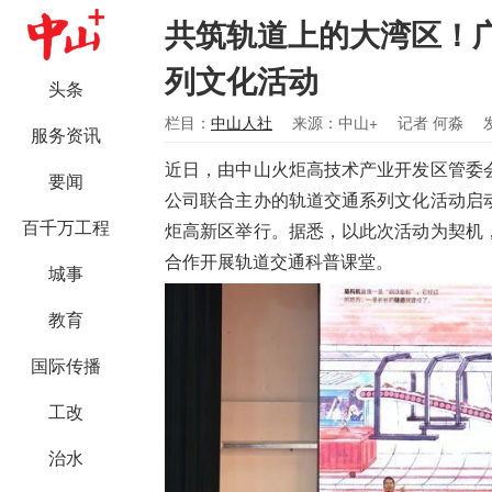
共筑轨道上的大湾区！
列文化活动
头条
栏目：
中山人社
来源：中山+
记者 何淼
服务资讯
近日，由中山火炬高技术产业开发区管委
要闻
公司联合主办的轨道交通系列文化活动启
百千万工程
炬高新区举行。据悉，以此次活动为契机
合作开展轨道交通科普课堂。
城事
教育
国际传播
工改
治水