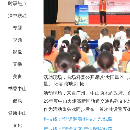
时事热点
深中联动
专题
视频
影像
直播
美食
活动现场，首场科普公开课以“大国重器与
量。 记者 缪晓剑 摄
书香中山
活动现场，来自广州、中山两地的政府、
健康
25年度中山火炬高新区轨道交通系列文
作为活动重头戏同步发布，首次共设置五
健康中山
科技线：“轨道溯源·科技之光”线路
文化
产业线：“智造未来·产业探秘”线路