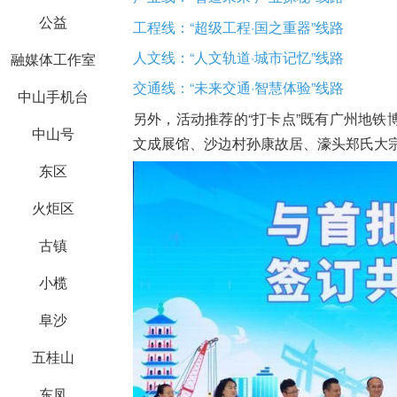
公益
工程线：“超级工程·国之重器”线路
人文线：“人文轨道·城市记忆”线路
融媒体工作室
交通线：“未来交通·智慧体验”线路
中山手机台
另外，活动推荐的“打卡点”既有广州地
中山号
文成展馆、沙边村孙康故居、濠头郑氏大
东区
火炬区
古镇
小榄
阜沙
五桂山
东凤