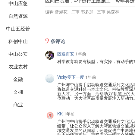
区间已贯通，4个进行土建施工，今年将
中山应急
编辑 曾淑花 二审 韦多加 三审 吴森林
自然资源
中山五经普
9
科创中山
条评论
中山公安
随遇而安
1年前
科学教育就要有模型，有实操，有动手的
农业农村
Vicky零下一度
1年前
金融
广州与中山携手启动轨道交通系列文化活动
将轨道交通科普与本土文化、科技教育深
文棚
新人才。另一方面，活动助力“轨道上的
位联动，为大湾区高质量发展注入新动力
商业
KK
1年前
广州与中山携手启动轨道交通系列文化活
纽带，让公众深入了解大湾区轨道交通规
域交通发展的认同感，还能促进广中两地
助力构建更高效、更紧密的大湾区交通网