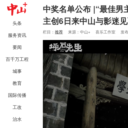
中奖名单公布 |“最佳
主创6日来中山与影迷见
头条
栏目：
推荐
来源：中山+
喜乐工作室
发布
服务资讯
要闻
百千万工程
城事
教育
国际传播
工改
治水