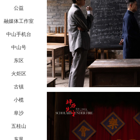
公益
融媒体工作室
中山手机台
中山号
东区
火炬区
古镇
小榄
阜沙
五桂山
东凤