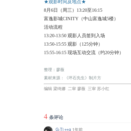
★观影时间及地点★
8月6日（周三）13:20至16:15
富逸影城
CINITY（中山富逸城5楼）
活动流程
13:20-13:50
观影人员签到入场
13:50-15:55
观影（
125分钟）
15:55-16:15
现场互动交流（约
20分钟）
整理：廖薇
素材来源：《坪石先生》制片方
编辑 梁绮娜 二审 廖薇 三审 苏小红
4
条评论
G-Ti 👀g
1年前