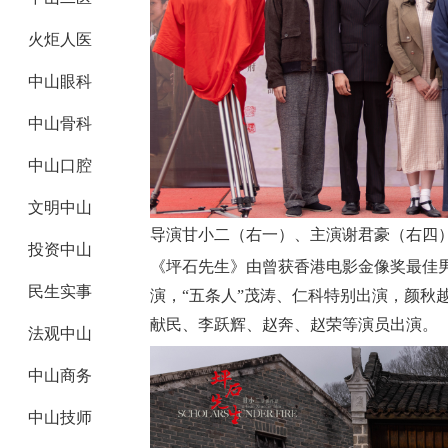
火炬人医
中山眼科
中山骨科
中山口腔
文明中山
导演甘小二（右一）、主演
谢君豪（右四
投资中山
《坪石先生》由曾获
香港电影金像奖最佳
民生实事
演，
“五条人”茂涛、仁科特别出演，颜秋
献民、李跃辉、赵奔、赵荣等演员出演。
法观中山
中山商务
中山技师