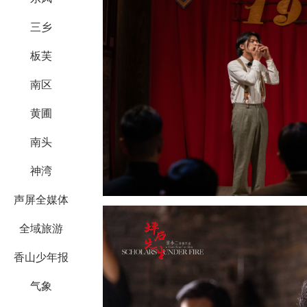
三乡
板芙
南区
黄圃
南头
神湾
声屏全媒体
全域旅游
香山少年报
气象