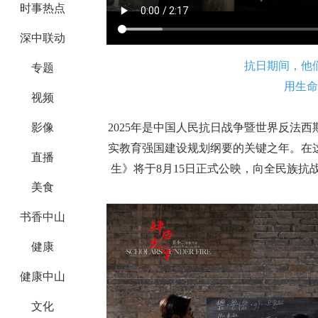
时事热点
深中联动
专题
抗日期间，他
用生命
视频
影像
2025年是中国人民抗日战争暨世界反法西
实教育强国建设规划纲要的关键之年。在
直播
生》将于8月15日正式公映，向全民族
美食
书香中山
健康
健康中山
文化