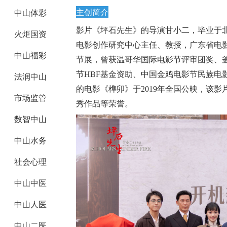
中山体彩
主创简介
影片《坪石先生》的导演甘小二，毕业于
火炬国资
电影创作研究中心主任、教授，广东省电
中山福彩
节展，曾获温哥华国际电影节评审团奖、
节
HBF基金资助、中国金鸡电影节民族电
法润中山
的电影《榫卯》于2019年全国公映，该影
市场监管
秀作品等荣誉。
数智中山
中山水务
社会心理
中山中医
中山人医
中山二医