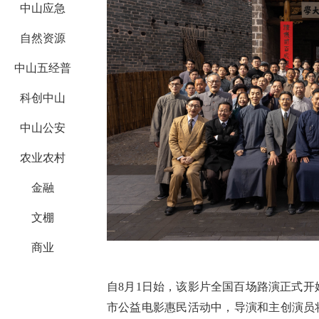
中山应急
自然资源
中山五经普
科创中山
中山公安
农业农村
金融
文棚
商业
自
8月1日始，该影片全国百场路演正式开始，
市公益电影惠民活动中，导演和主创演员将于8